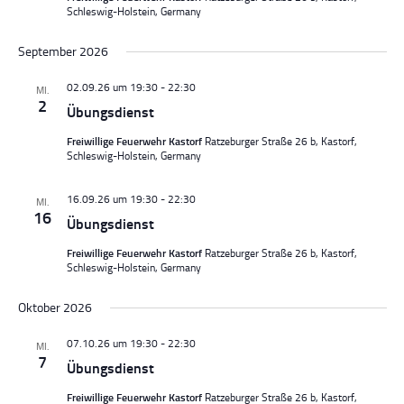
Schleswig-Holstein, Germany
a
a
l
l
September 2026
t
t
u
u
02.09.26 um 19:30
-
22:30
MI.
n
n
2
Übungsdienst
g
g
Freiwillige Feuerwehr Kastorf
Ratzeburger Straße 26 b, Kastorf,
e
A
Schleswig-Holstein, Germany
n
n
S
s
16.09.26 um 19:30
-
22:30
MI.
u
i
16
Übungsdienst
c
c
h
h
Freiwillige Feuerwehr Kastorf
Ratzeburger Straße 26 b, Kastorf,
Schleswig-Holstein, Germany
e
t
u
e
Oktober 2026
n
n
d
-
07.10.26 um 19:30
-
22:30
MI.
7
A
N
Übungsdienst
n
a
Freiwillige Feuerwehr Kastorf
Ratzeburger Straße 26 b, Kastorf,