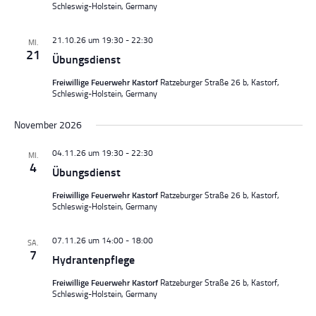
s
v
Schleswig-Holstein, Germany
i
i
c
g
21.10.26 um 19:30
-
22:30
MI.
h
a
21
Übungsdienst
t
t
Freiwillige Feuerwehr Kastorf
Ratzeburger Straße 26 b, Kastorf,
e
i
Schleswig-Holstein, Germany
n
o
,
n
November 2026
N
a
04.11.26 um 19:30
-
22:30
MI.
4
v
Übungsdienst
i
Freiwillige Feuerwehr Kastorf
Ratzeburger Straße 26 b, Kastorf,
g
Schleswig-Holstein, Germany
a
t
07.11.26 um 14:00
-
18:00
SA.
7
i
Hydrantenpflege
o
Freiwillige Feuerwehr Kastorf
Ratzeburger Straße 26 b, Kastorf,
n
Schleswig-Holstein, Germany