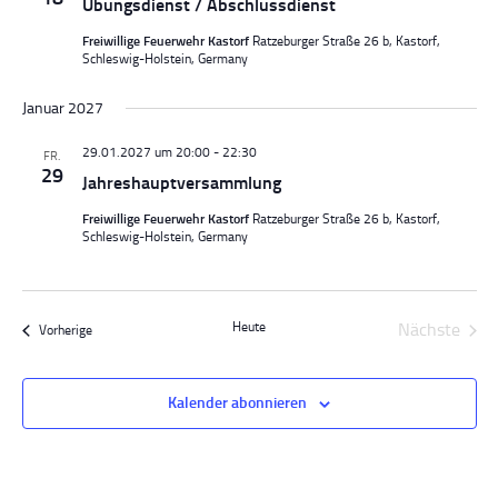
Übungsdienst / Abschlussdienst
Freiwillige Feuerwehr Kastorf
Ratzeburger Straße 26 b, Kastorf,
Schleswig-Holstein, Germany
Januar 2027
29.01.2027 um 20:00
-
22:30
FR.
29
Jahreshauptversammlung
Freiwillige Feuerwehr Kastorf
Ratzeburger Straße 26 b, Kastorf,
Schleswig-Holstein, Germany
Heute
Nächste
Veranstaltungen
Vorherige
Veransta
Kalender abonnieren