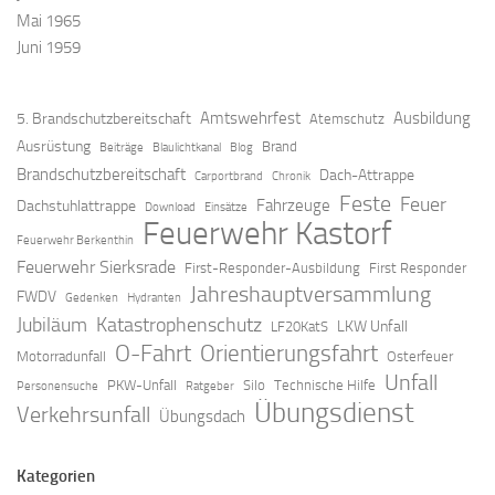
Mai 1965
Juni 1959
Amtswehrfest
Ausbildung
5. Brandschutzbereitschaft
Atemschutz
Ausrüstung
Brand
Beiträge
Blaulichtkanal
Blog
Brandschutzbereitschaft
Dach-Attrappe
Carportbrand
Chronik
Feste
Feuer
Fahrzeuge
Dachstuhlattrappe
Download
Einsätze
Feuerwehr Kastorf
Feuerwehr Berkenthin
Feuerwehr Sierksrade
First-Responder-Ausbildung
First Responder
Jahreshauptversammlung
FWDV
Gedenken
Hydranten
Jubiläum
Katastrophenschutz
LKW Unfall
LF20KatS
O-Fahrt
Orientierungsfahrt
Motorradunfall
Osterfeuer
Unfall
PKW-Unfall
Silo
Technische Hilfe
Personensuche
Ratgeber
Übungsdienst
Verkehrsunfall
Übungsdach
Kategorien