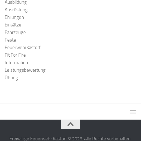
Ausbildung
Ausrüstung
Ehrungen
Einsätze
Fahrzeuge
Feste
FeuerwehrKastorf
Fit For Fire
Information
Leistungsbewertung
Übung
Freiwillige Feuerwehr Kastorf © 2026. Alle Rechte vorbehalten.