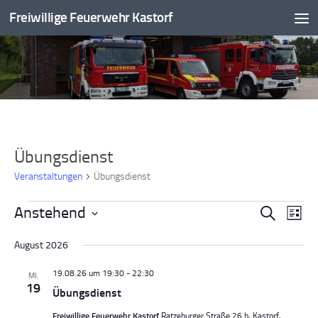
Freiwillige Feuerwehr Kastorf
Zum Inhalt springen
Übungsdienst
Veranstaltungen
Übungsdienst
Veranstaltungen
Anstehend
V
V
Suche
Liste
e
e
Datum
r
r
August 2026
wählen.
a
a
19.08.26 um 19:30
-
22:30
MI.
n
n
19
Übungsdienst
s
s
t
t
Freiwillige Feuerwehr Kastorf
Ratzeburger Straße 26 b, Kastorf,