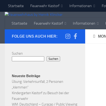
Startseite
Feuerwehr Kastorf
Informationen
Fo
Zum Inhalt springen
Startseite
Feuerwehr Kastorf
Informationen
FOLGE UNS AUCH HIER:
MON
Suchen
Suchen
Neueste Beiträge
Übung: Verkehrsunfall, 2 Personen
„klemmen“
Kindergarten Kastorf zu Besuch bei der
Feuerwehr
WM: Deutschland – Curacao / Public Viewing