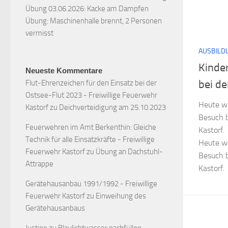
Übung 03.06.2026: Kacke am Dampfen
Übung: Maschinenhalle brennt, 2 Personen
vermisst
AUSBILD
Kinde
Neueste Kommentare
bei d
Flut-Ehrenzeichen für den Einsatz bei der
Ostsee-Flut 2023 - Freiwillige Feuerwehr
Heute wa
Kastorf
zu
Deichverteidigung am 25.10.2023
Besuch b
Feuerwehren im Amt Berkenthin: Gleiche
Kastorf.
Technik für alle Einsatzkräfte - Freiwillige
Heute wa
Feuerwehr Kastorf
zu
Übung an Dachstuhl-
Besuch b
Attrappe
Kastorf.
Gerätehausanbau 1991/1992 - Freiwillige
Feuerwehr Kastorf
zu
Einweihung des
Gerätehausanbaus