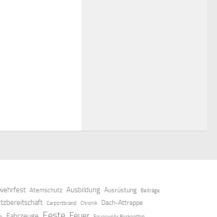
ehrfest
Ausbildung
Ausrüstung
Atemschutz
Beiträge
tzbereitschaft
Dach-Attrappe
Carportbrand
Chronik
Feste
Feuer
Fahrzeuge
ze
Feuerwehr Berkenthin