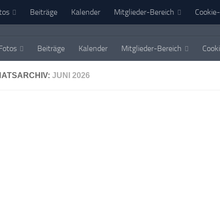
tos
Beiträge
Kalender
Mitglieder-Bereich
Cookie-
Fotos
Beiträge
Kalender
Mitglieder-Bereich
Cooki
ATSARCHIV:
JUNI 2026