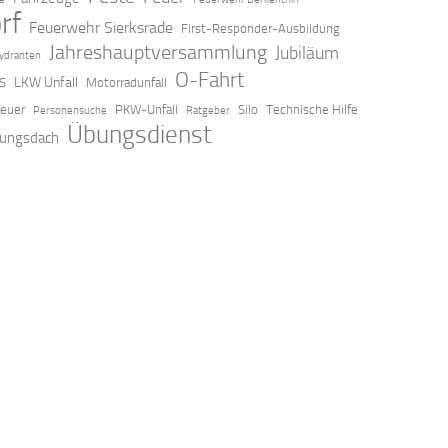
rf
Feuerwehr Sierksrade
First-Responder-Ausbildung
Jahreshauptversammlung
Jubiläum
ydranten
O-Fahrt
LKW Unfall
S
Motorradunfall
feuer
PKW-Unfall
Silo
Technische Hilfe
Personensuche
Ratgeber
Übungsdienst
ungsdach