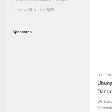
Justine
zu
Blaulichtwasser nachfüllen
Justine
zu
Dienstplan 2023
Sponsoren
FEUERW
Übung
Damp
Wir hab
Klärwerk