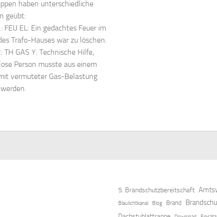
ppen haben unterschiedliche
n geübt:
: FEU EL: Ein gedachtes Feuer im
des Trafo-Hauses war zu löschen.
: TH GAS Y: Technische Hilfe,
lose Person musste aus einem
mit vermuteter Gas-Belastung
 werden.
Amtsw
5. Brandschutzbereitschaft
Brandschu
Brand
Blaulichtkanal
Blog
Dachstuhlattrappe
Download
Einsät