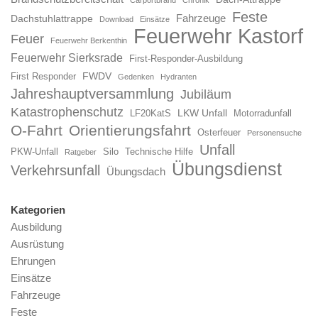
Feste
Fahrzeuge
Dachstuhlattrappe
Download
Einsätze
Feuerwehr Kastorf
Feuer
Feuerwehr Berkenthin
Feuerwehr Sierksrade
First-Responder-Ausbildung
FWDV
First Responder
Gedenken
Hydranten
Jahreshauptversammlung
Jubiläum
Katastrophenschutz
LKW Unfall
LF20KatS
Motorradunfall
O-Fahrt
Orientierungsfahrt
Osterfeuer
Personensuche
Unfall
PKW-Unfall
Silo
Technische Hilfe
Ratgeber
Übungsdienst
Verkehrsunfall
Übungsdach
Kategorien
Ausbildung
Ausrüstung
Ehrungen
Einsätze
Fahrzeuge
Feste