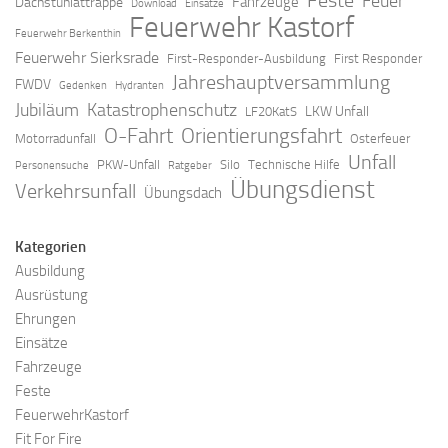
Feste
Feuer
Fahrzeuge
Dachstuhlattrappe
Download
Einsätze
Feuerwehr Kastorf
Feuerwehr Berkenthin
Feuerwehr Sierksrade
First-Responder-Ausbildung
First Responder
Jahreshauptversammlung
FWDV
Gedenken
Hydranten
Jubiläum
Katastrophenschutz
LKW Unfall
LF20KatS
O-Fahrt
Orientierungsfahrt
Motorradunfall
Osterfeuer
Unfall
PKW-Unfall
Silo
Technische Hilfe
Personensuche
Ratgeber
Übungsdienst
Verkehrsunfall
Übungsdach
Kategorien
Ausbildung
Ausrüstung
Ehrungen
Einsätze
Fahrzeuge
Feste
FeuerwehrKastorf
Fit For Fire