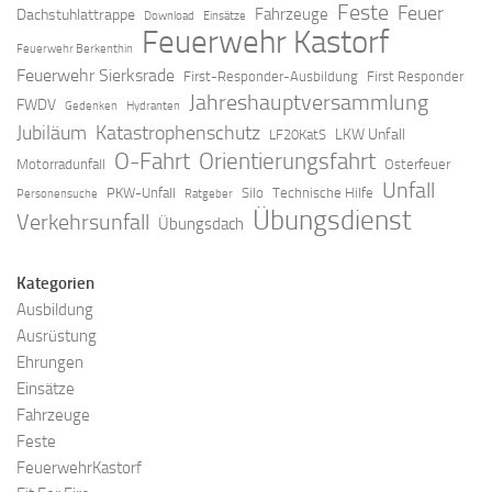
Feste
Feuer
Fahrzeuge
Dachstuhlattrappe
Download
Einsätze
Feuerwehr Kastorf
Feuerwehr Berkenthin
Feuerwehr Sierksrade
First-Responder-Ausbildung
First Responder
Jahreshauptversammlung
FWDV
Gedenken
Hydranten
Jubiläum
Katastrophenschutz
LKW Unfall
LF20KatS
O-Fahrt
Orientierungsfahrt
Motorradunfall
Osterfeuer
Unfall
PKW-Unfall
Silo
Technische Hilfe
Personensuche
Ratgeber
Übungsdienst
Verkehrsunfall
Übungsdach
Kategorien
Ausbildung
Ausrüstung
Ehrungen
Einsätze
Fahrzeuge
Feste
FeuerwehrKastorf