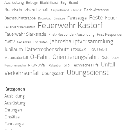
Ausrüstung
Brand
Beiträge
Blaulichtkanal
Blog
Brandschutzbereitschaft
Dach-Attrappe
Carportbrand
Chronik
Feste
Feuer
Fahrzeuge
Dachstuhlattrappe
Download
Einsätze
Feuerwehr Kastorf
Feuerwehr Berkenthin
Feuerwehr Sierksrade
First-Responder-Ausbildung
First Responder
Jahreshauptversammlung
FWDV
Gedenken
Hydranten
Jubiläum
Katastrophenschutz
LKW Unfall
LF20KatS
O-Fahrt
Orientierungsfahrt
Motorradunfall
Osterfeuer
Unfall
PKW-Unfall
Silo
Technische Hilfe
Personensuche
Ratgeber
Übungsdienst
Verkehrsunfall
Übungsdach
Kategorien
Ausbildung
Ausrüstung
Ehrungen
Einsätze
Fahrzeuge