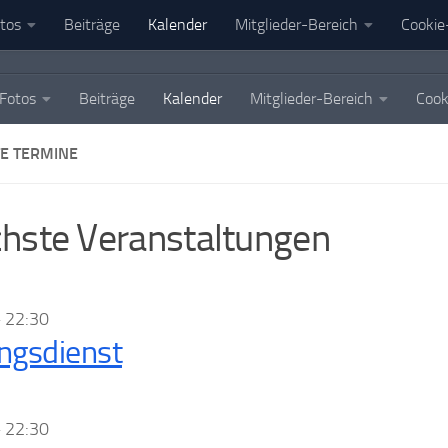
tos
Beiträge
Kalender
Mitglieder-Bereich
Cookie-
Fotos
Beiträge
Kalender
Mitglieder-Bereich
Cook
E TERMINE
hste Veranstaltungen
–
22:30
ngsdienst
–
22:30