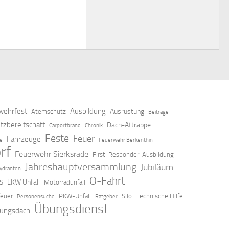
ehrfest
Ausbildung
Ausrüstung
Atemschutz
Beiträge
tzbereitschaft
Dach-Attrappe
Carportbrand
Chronik
Feste
Feuer
Fahrzeuge
ze
Feuerwehr Berkenthin
rf
Feuerwehr Sierksrade
First-Responder-Ausbildung
Jahreshauptversammlung
Jubiläum
ydranten
O-Fahrt
LKW Unfall
S
Motorradunfall
feuer
PKW-Unfall
Silo
Technische Hilfe
Personensuche
Ratgeber
Übungsdienst
ungsdach