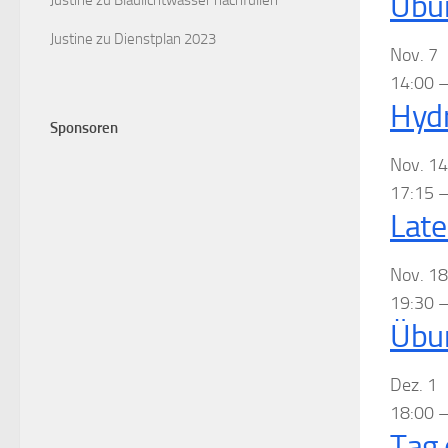
Übu
Justine
zu
Blaulichtwasser nachfüllen
Justine
zu
Dienstplan 2023
Nov.
7
14:00
Hydr
Sponsoren
Nov.
14
17:15
Lat
Nov.
18
19:30
Übu
Dez.
1
18:00
Tag 