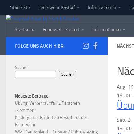
Startseite
Feuerwehr Kastorf
Informationen
Fo
Zum Inhalt springen
Startseite
Feuerwehr Kastorf
Informationen
FOLGE UNS AUCH HIER:
NÄCHST
Näc
Suchen
Suchen
Aug.
19
19:30
Neueste Beiträge
Übu
Übung: Verkehrsunfall, 2 Personen
„klemmen“
Kindergarten Kastorf zu Besuch bei der
Sep.
2
Feuerwehr
19:30
WM: Deutschland – Curacao / Public Viewing