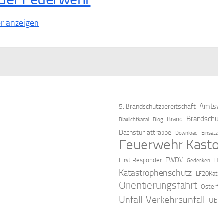
r anzeigen
Amtsw
5. Brandschutzbereitschaft
Brandschu
Brand
Blaulichtkanal
Blog
Dachstuhlattrappe
Download
Einsät
Feuerwehr Kasto
FWDV
First Responder
Gedenken
H
Katastrophenschutz
LF20Kat
Orientierungsfahrt
Oster
Verkehrsunfall
Unfall
Üb