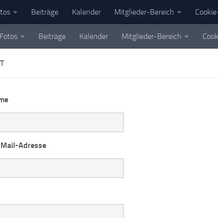
tos
Beiträge
Kalender
Mitglieder-Bereich
Cookie-
Fotos
Beiträge
Kalender
Mitglieder-Bereich
Cook
T
ame
-Mail-Adresse