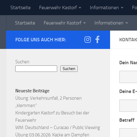
Startseite
Feuerwehr Kastorf
Informationen
Fo
Zum Inhalt springen
Startseite
Feuerwehr Kastorf
Informationen
FOLGE UNS AUCH HIER:
KONTAK
Suchen
Dein N
Suchen
Neueste Beiträge
Deine E
Übung: Verkehrsunfall, 2 Personen
„klemmen“
Kindergarten Kastorf zu Besuch bei der
Betreff
Feuerwehr
WM: Deutschland – Curacao / Public Viewing
Übung 03.06.2026: Kacke am Dampfen