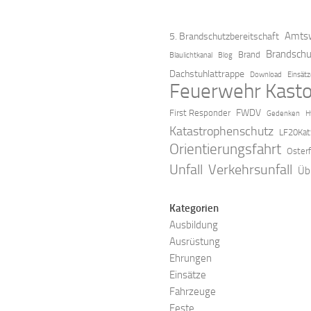
Amtsw
5. Brandschutzbereitschaft
Brandschu
Brand
Blaulichtkanal
Blog
Dachstuhlattrappe
Download
Einsät
Feuerwehr Kasto
FWDV
First Responder
Gedenken
H
Katastrophenschutz
LF20Kat
Orientierungsfahrt
Oster
Verkehrsunfall
Unfall
Üb
Kategorien
Ausbildung
Ausrüstung
Ehrungen
Einsätze
Fahrzeuge
Feste