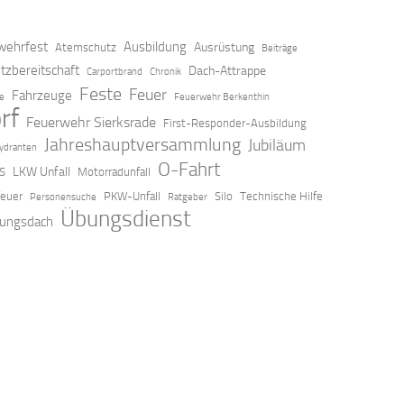
ehrfest
Ausbildung
Ausrüstung
Atemschutz
Beiträge
tzbereitschaft
Dach-Attrappe
Carportbrand
Chronik
Feste
Feuer
Fahrzeuge
ze
Feuerwehr Berkenthin
rf
Feuerwehr Sierksrade
First-Responder-Ausbildung
Jahreshauptversammlung
Jubiläum
ydranten
O-Fahrt
LKW Unfall
S
Motorradunfall
feuer
PKW-Unfall
Silo
Technische Hilfe
Personensuche
Ratgeber
Übungsdienst
ungsdach