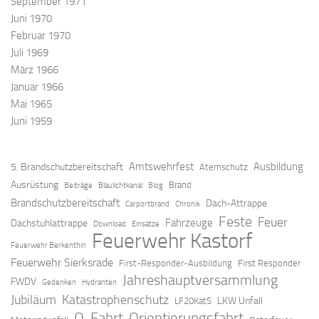
September 1971
Juni 1970
Februar 1970
Juli 1969
März 1966
Januar 1966
Mai 1965
Juni 1959
Amtswehrfest
Ausbildung
5. Brandschutzbereitschaft
Atemschutz
Ausrüstung
Brand
Beiträge
Blaulichtkanal
Blog
Brandschutzbereitschaft
Dach-Attrappe
Carportbrand
Chronik
Feste
Feuer
Fahrzeuge
Dachstuhlattrappe
Download
Einsätze
Feuerwehr Kastorf
Feuerwehr Berkenthin
Feuerwehr Sierksrade
First-Responder-Ausbildung
First Responder
Jahreshauptversammlung
FWDV
Gedenken
Hydranten
Jubiläum
Katastrophenschutz
LKW Unfall
LF20KatS
O-Fahrt
Orientierungsfahrt