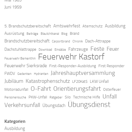
Juni 1959
Amtswehrfest
Ausbildung
5. Brandschutzbereitschaft
Atemschutz
Ausrüstung
Brand
Beiträge
Blaulichtkanal
Blog
Brandschutzbereitschaft
Dach-Attrappe
Carportbrand
Chronik
Feste
Feuer
Fahrzeuge
Dachstuhlattrappe
Download
Einsätze
Feuerwehr Kastorf
Feuerwehr Berkenthin
Feuerwehr Sierksrade
First-Responder-Ausbildung
First Responder
Jahreshauptversammlung
FWDV
Gedenken
Hydranten
Jubiläum
Katastrophenschutz
LKW Unfall
LF20KatS
O-Fahrt
Orientierungsfahrt
Motorradunfall
Osterfeuer
Unfall
PKW-Unfall
Silo
Technische Hilfe
Personensuche
Ratgeber
Übungsdienst
Verkehrsunfall
Übungsdach
Kategorien
Ausbildung