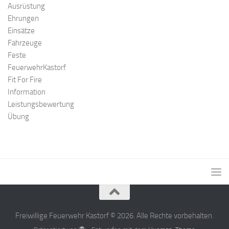
Ausrüstung
Ehrungen
Einsätze
Fahrzeuge
Feste
FeuerwehrKastorf
Fit For Fire
Information
Leistungsbewertung
Übung
Freiwillige Feuerwehr Kastorf © 2026. Alle Rechte vorbehalten.