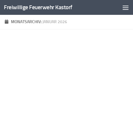
Freiwillige Feuerwehr Kastorf
Zum Inhalt springen
MONATSARCHIV:
JANUAR 2026