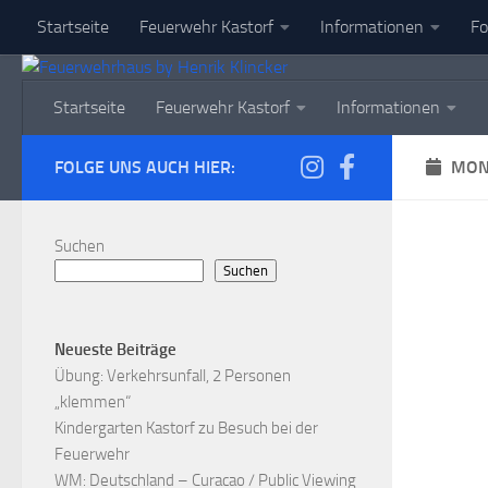
Startseite
Feuerwehr Kastorf
Informationen
Fo
Zum Inhalt springen
Startseite
Feuerwehr Kastorf
Informationen
FOLGE UNS AUCH HIER:
MON
Suchen
Suchen
Neueste Beiträge
Übung: Verkehrsunfall, 2 Personen
„klemmen“
Kindergarten Kastorf zu Besuch bei der
Feuerwehr
WM: Deutschland – Curacao / Public Viewing