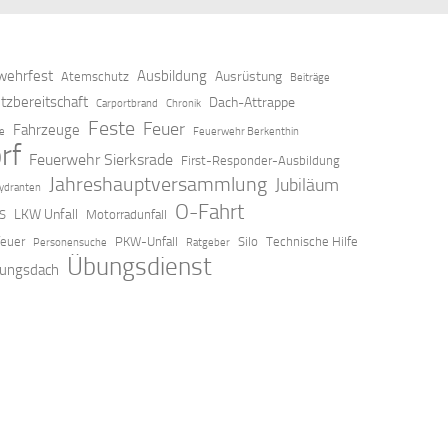
ehrfest
Ausbildung
Ausrüstung
Atemschutz
Beiträge
tzbereitschaft
Dach-Attrappe
Carportbrand
Chronik
Feste
Feuer
Fahrzeuge
ze
Feuerwehr Berkenthin
rf
Feuerwehr Sierksrade
First-Responder-Ausbildung
Jahreshauptversammlung
Jubiläum
ydranten
O-Fahrt
LKW Unfall
S
Motorradunfall
feuer
PKW-Unfall
Silo
Technische Hilfe
Personensuche
Ratgeber
Übungsdienst
ungsdach