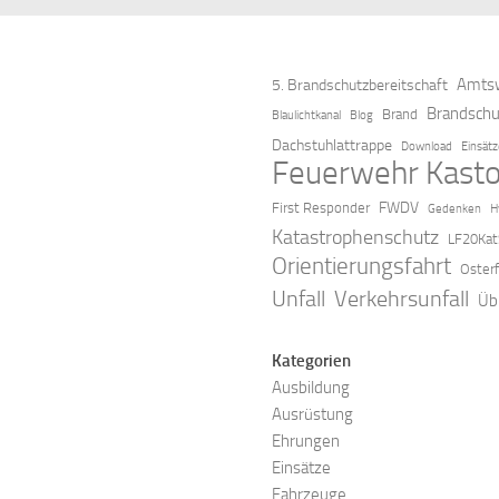
Amtsw
5. Brandschutzbereitschaft
Brandschu
Brand
Blaulichtkanal
Blog
Dachstuhlattrappe
Download
Einsät
Feuerwehr Kasto
FWDV
First Responder
Gedenken
H
Katastrophenschutz
LF20Kat
Orientierungsfahrt
Oster
Verkehrsunfall
Unfall
Üb
Kategorien
Ausbildung
Ausrüstung
Ehrungen
Einsätze
Fahrzeuge