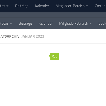
tos
Beiträge
Kalender
Mitglieder-Bereich
Cookie-
Fotos
Beiträge
Kalender
Mitglieder-Bereich
Cook
ATSARCHIV:
JANUAR 2023
0