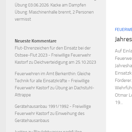
Übung 03.06.2026: Kacke am Dampfen
Übung: Maschinenhalle brennt, 2 Personen
vermisst
FEUERW
Jahre
Neueste Kommentare
Flut-Ehrenzeichen für den Einsatz bei der
Auf Einl
Ostsee-Flut 2023 - Freiwillige Feuerwehr
Feuerweh
Kastorf
zu
Deichverteidigung am 25.10.2023
Jahresh
Einsatzk
Feuerwehren im Amt Berkenthin: Gleiche
Förderer
Technik für alle Einsatzkräfte - Freiwillige
Wehrführ
Feuerwehr Kastorf
zu
Übung an Dachstuhl-
Attrappe
Otmar Lo
19...
Gerätehausanbau 1991/1992 - Freiwillige
Feuerwehr Kastorf
zu
Einweihung des
Gerätehausanbaus