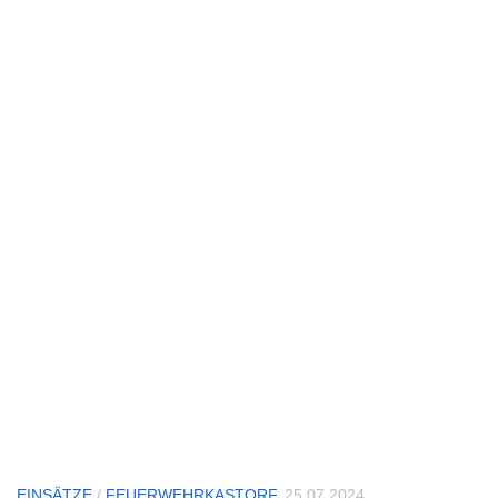
EINSÄTZE
/
FEUERWEHRKASTORF
25.07.2024