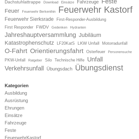
Feste
Fahrzeuge
Dachstuhlattrappe
Download
Einsätze
Feuerwehr Kastorf
Feuer
Feuerwehr Berkenthin
Feuerwehr Sierksrade
First-Responder-Ausbildung
FWDV
First Responder
Gedenken
Hydranten
Jahreshauptversammlung
Jubiläum
Katastrophenschutz
LKW Unfall
LF20KatS
Motorradunfall
O-Fahrt
Orientierungsfahrt
Osterfeuer
Personensuche
Unfall
PKW-Unfall
Silo
Technische Hilfe
Ratgeber
Übungsdienst
Verkehrsunfall
Übungsdach
Kategorien
Ausbildung
Ausrüstung
Ehrungen
Einsätze
Fahrzeuge
Feste
FeuerwehrKastorf