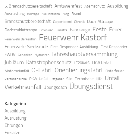
Amtswehrfest
Ausbildung
5. Brandschutzbereitschaft
Atemschutz
Ausrüstung
Brand
Beiträge
Blaulichtkanal
Blog
Brandschutzbereitschaft
Dach-Attrappe
Carportbrand
Chronik
Feste
Feuer
Fahrzeuge
Dachstuhlattrappe
Download
Einsätze
Feuerwehr Kastorf
Feuerwehr Berkenthin
Feuerwehr Sierksrade
First-Responder-Ausbildung
First Responder
Jahreshauptversammlung
FWDV
Gedenken
Hydranten
Jubiläum
Katastrophenschutz
LKW Unfall
LF20KatS
O-Fahrt
Orientierungsfahrt
Motorradunfall
Osterfeuer
Unfall
PKW-Unfall
Silo
Technische Hilfe
Personensuche
Ratgeber
Übungsdienst
Verkehrsunfall
Übungsdach
Kategorien
Ausbildung
Ausrüstung
Ehrungen
Einsätze