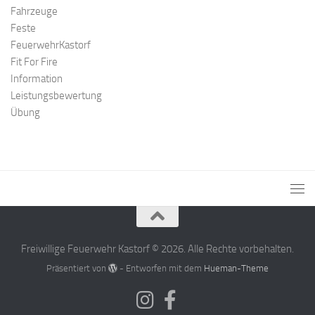
Fahrzeuge
Feste
FeuerwehrKastorf
Fit For Fire
Information
Leistungsbewertung
Übung
Freiwillige Feuerwehr Kastorf © 2026. Alle Rechte vorbehalten.
Präsentiert von
- Entworfen mit dem
Hueman-Theme