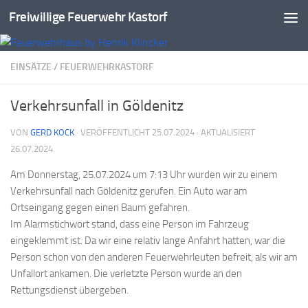
Freiwillige Feuerwehr Kastorf
Zum Inhalt springen
EINSÄTZE
/
FEUERWEHRKASTORF
Verkehrsunfall in Göldenitz
VON
GERD KOCK
· VERÖFFENTLICHT
25.07.2024
· AKTUALISIERT
26.07.2024
Am Donnerstag, 25.07.2024 um 7:13 Uhr wurden wir zu einem
Verkehrsunfall nach Göldenitz gerufen. Ein Auto war am
Ortseingang gegen einen Baum gefahren.
Im Alarmstichwort stand, dass eine Person im Fahrzeug
eingeklemmt ist. Da wir eine relativ lange Anfahrt hatten, war die
Person schon von den anderen Feuerwehrleuten befreit, als wir am
Unfallort ankamen. Die verletzte Person wurde an den
Rettungsdienst übergeben.