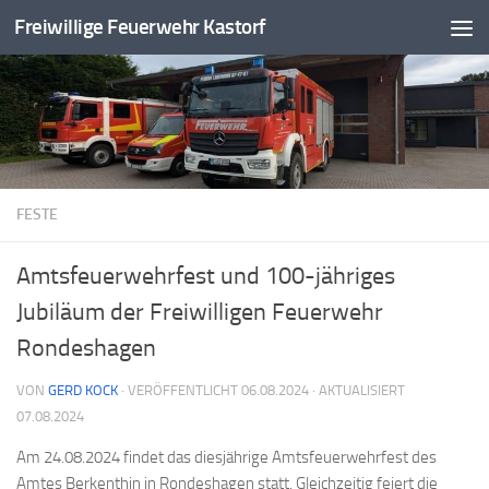
Freiwillige Feuerwehr Kastorf
Zum Inhalt springen
FESTE
Amtsfeuerwehrfest und 100-jähriges
Jubiläum der Freiwilligen Feuerwehr
Rondeshagen
VON
GERD KOCK
· VERÖFFENTLICHT
06.08.2024
· AKTUALISIERT
07.08.2024
Am 24.08.2024 findet das diesjährige Amtsfeuerwehrfest des
Amtes Berkenthin in Rondeshagen statt. Gleichzeitig feiert die