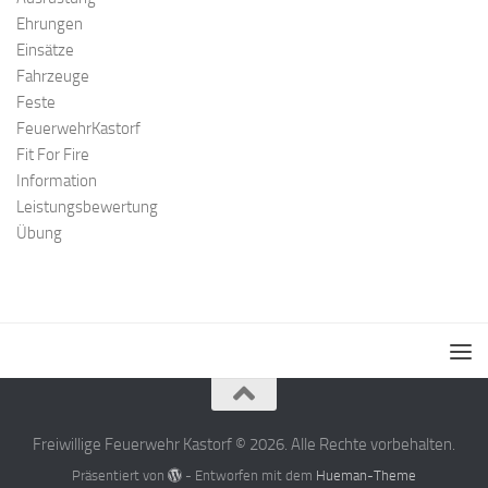
Ehrungen
Einsätze
Fahrzeuge
Feste
FeuerwehrKastorf
Fit For Fire
Information
Leistungsbewertung
Übung
Freiwillige Feuerwehr Kastorf © 2026. Alle Rechte vorbehalten.
Präsentiert von
- Entworfen mit dem
Hueman-Theme