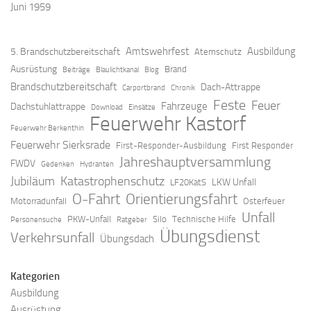
Juni 1959
Amtswehrfest
Ausbildung
5. Brandschutzbereitschaft
Atemschutz
Ausrüstung
Brand
Beiträge
Blaulichtkanal
Blog
Brandschutzbereitschaft
Dach-Attrappe
Carportbrand
Chronik
Feste
Feuer
Fahrzeuge
Dachstuhlattrappe
Download
Einsätze
Feuerwehr Kastorf
Feuerwehr Berkenthin
Feuerwehr Sierksrade
First-Responder-Ausbildung
First Responder
Jahreshauptversammlung
FWDV
Gedenken
Hydranten
Jubiläum
Katastrophenschutz
LKW Unfall
LF20KatS
O-Fahrt
Orientierungsfahrt
Motorradunfall
Osterfeuer
Unfall
PKW-Unfall
Silo
Technische Hilfe
Personensuche
Ratgeber
Übungsdienst
Verkehrsunfall
Übungsdach
Kategorien
Ausbildung
Ausrüstung