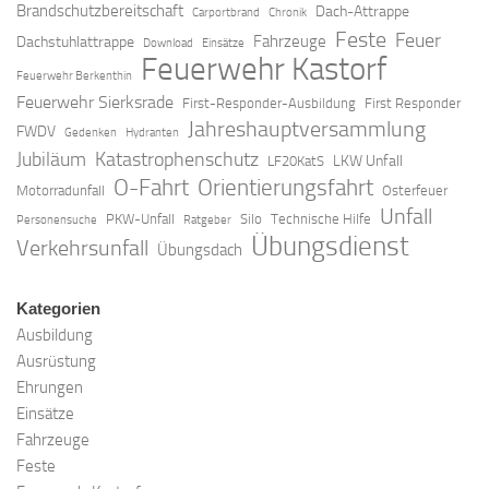
Brandschutzbereitschaft
Dach-Attrappe
Carportbrand
Chronik
Feste
Feuer
Fahrzeuge
Dachstuhlattrappe
Download
Einsätze
Feuerwehr Kastorf
Feuerwehr Berkenthin
Feuerwehr Sierksrade
First-Responder-Ausbildung
First Responder
Jahreshauptversammlung
FWDV
Gedenken
Hydranten
Jubiläum
Katastrophenschutz
LKW Unfall
LF20KatS
O-Fahrt
Orientierungsfahrt
Motorradunfall
Osterfeuer
Unfall
PKW-Unfall
Silo
Technische Hilfe
Personensuche
Ratgeber
Übungsdienst
Verkehrsunfall
Übungsdach
Kategorien
Ausbildung
Ausrüstung
Ehrungen
Einsätze
Fahrzeuge
Feste