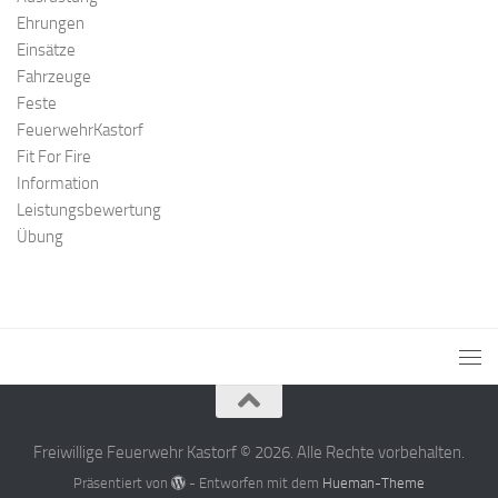
Ehrungen
Einsätze
Fahrzeuge
Feste
FeuerwehrKastorf
Fit For Fire
Information
Leistungsbewertung
Übung
Freiwillige Feuerwehr Kastorf © 2026. Alle Rechte vorbehalten.
Präsentiert von
- Entworfen mit dem
Hueman-Theme