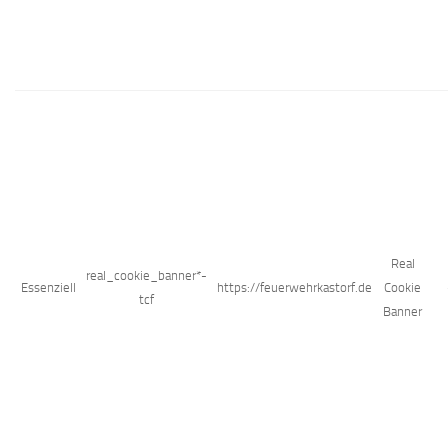
Real
real_cookie_banner*-
Essenziell
https://feuerwehrkastorf.de
Cookie
tcf
Banner