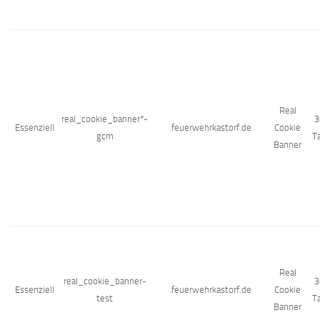
Real
real_cookie_banner*-
3
Essenziell
.feuerwehrkastorf.de
Cookie
gcm
T
Banner
Real
real_cookie_banner-
3
Essenziell
.feuerwehrkastorf.de
Cookie
test
T
Banner