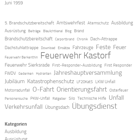
Juni 1959
Amtswehrfest
Ausbildung
5. Brandschutzbereitschaft
Atemschutz
Ausrüstung
Brand
Beiträge
Blaulichtkanal
Blog
Brandschutzbereitschaft
Dach-Attrappe
Carportbrand
Chronik
Feste
Feuer
Fahrzeuge
Dachstuhlattrappe
Download
Einsätze
Feuerwehr Kastorf
Feuerwehr Berkenthin
Feuerwehr Sierksrade
First-Responder-Ausbildung
First Responder
Jahreshauptversammlung
FWDV
Gedenken
Hydranten
Jubiläum
Katastrophenschutz
LKW Unfall
LF20KatS
O-Fahrt
Orientierungsfahrt
Motorradunfall
Osterfeuer
Unfall
PKW-Unfall
Silo
Technische Hilfe
Personensuche
Ratgeber
Übungsdienst
Verkehrsunfall
Übungsdach
Kategorien
Ausbildung
Ausrüstung