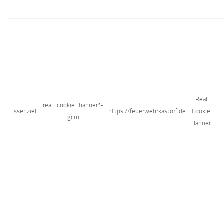
Real
real_cookie_banner*-
Essenziell
https://feuerwehrkastorf.de
Cookie
gcm
Banner