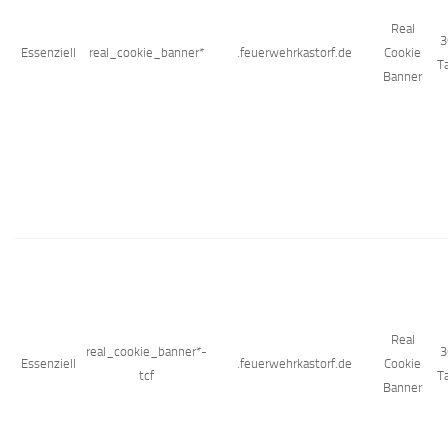
Real
3
Essenziell
real_cookie_banner*
.feuerwehrkastorf.de
Cookie
T
Banner
Real
real_cookie_banner*-
3
Essenziell
.feuerwehrkastorf.de
Cookie
tcf
T
Banner