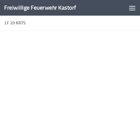
Freiwillige Feuerwehr Kastorf
Zum Inhalt springen
LF 20 KATS