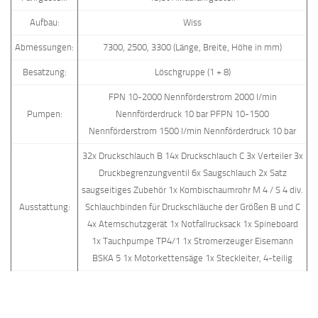
Aufbau:
Wiss
Abmessungen:
7300, 2500, 3300 (Länge, Breite, Höhe in mm)
Besatzung:
Löschgruppe (1 + 8)
FPN 10-2000 Nennförderstrom 2000 l/min
Pumpen:
Nennförderdruck 10 bar PFPN 10-1500
Nennförderstrom 1500 l/min Nennförderdruck 10 bar
32x Druckschlauch B 14x Druckschlauch C 3x Verteiler 3x
Druckbegrenzungventil 6x Saugschlauch 2x Satz
saugseitiges Zubehör 1x Kombischaumrohr M 4 / S 4 div.
Ausstattung:
Schlauchbinden für Druckschläuche der Größen B und C
4x Atemschutzgerät 1x Notfallrucksack 1x Spineboard
1x Tauchpumpe TP4/1 1x Stromerzeuger Eisemann
BSKA 5 1x Motorkettensäge 1x Steckleiter, 4-teilig