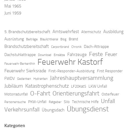
Mai 1965
Juni 1959
Amtswehrfest
Ausbildung
5. Brandschutzbereitschaft
Atemschutz
Ausrüstung
Brand
Beiträge
Blaulichtkanal
Blog
Brandschutzbereitschaft
Dach-Attrappe
Carportbrand
Chronik
Feste
Feuer
Fahrzeuge
Dachstuhlattrappe
Download
Einsätze
Feuerwehr Kastorf
Feuerwehr Berkenthin
Feuerwehr Sierksrade
First-Responder-Ausbildung
First Responder
Jahreshauptversammlung
FWDV
Gedenken
Hydranten
Jubiläum
Katastrophenschutz
LKW Unfall
LF20KatS
O-Fahrt
Orientierungsfahrt
Motorradunfall
Osterfeuer
Unfall
PKW-Unfall
Silo
Technische Hilfe
Personensuche
Ratgeber
Übungsdienst
Verkehrsunfall
Übungsdach
Kategorien