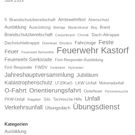
Juni 1959
Amtswehrfest
5. Brandschutzbereitschaft
Atemschutz
Ausbildung
Ausrüstung
Brand
Beiträge
Blaulichtkanal
Blog
Brandschutzbereitschaft
Dach-Attrappe
Carportbrand
Chronik
Feste
Fahrzeuge
Dachstuhlattrappe
Download
Einsätze
Feuerwehr Kastorf
Feuer
Feuerwehr Berkenthin
Feuerwehr Sierksrade
First-Responder-Ausbildung
FWDV
First Responder
Gedenken
Hydranten
Jahreshauptversammlung
Jubiläum
Katastrophenschutz
LKW Unfall
LF20KatS
Motorradunfall
O-Fahrt
Orientierungsfahrt
Osterfeuer
Personensuche
Unfall
PKW-Unfall
Silo
Technische Hilfe
Ratgeber
Übungsdienst
Verkehrsunfall
Übungsdach
Kategorien
Ausbildung