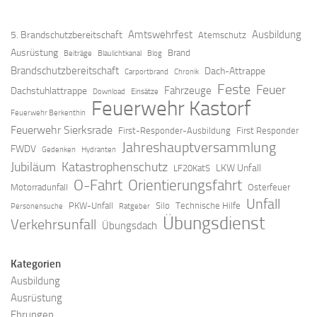
Amtswehrfest
Ausbildung
5. Brandschutzbereitschaft
Atemschutz
Ausrüstung
Brand
Beiträge
Blaulichtkanal
Blog
Brandschutzbereitschaft
Dach-Attrappe
Carportbrand
Chronik
Feste
Feuer
Fahrzeuge
Dachstuhlattrappe
Download
Einsätze
Feuerwehr Kastorf
Feuerwehr Berkenthin
Feuerwehr Sierksrade
First-Responder-Ausbildung
First Responder
Jahreshauptversammlung
FWDV
Gedenken
Hydranten
Jubiläum
Katastrophenschutz
LKW Unfall
LF20KatS
O-Fahrt
Orientierungsfahrt
Motorradunfall
Osterfeuer
Unfall
PKW-Unfall
Silo
Technische Hilfe
Personensuche
Ratgeber
Übungsdienst
Verkehrsunfall
Übungsdach
Kategorien
Ausbildung
Ausrüstung
Ehrungen