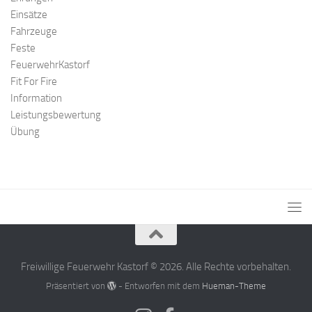
Einsätze
Fahrzeuge
Feste
FeuerwehrKastorf
Fit For Fire
Information
Leistungsbewertung
Übung
Freiwillige Feuerwehr Kastorf © 2026. Alle Rechte vorbehalten.
Präsentiert von
- Entworfen mit dem
Hueman-Theme