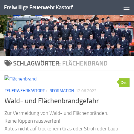
Freiwillige Feuerwehr Kastorf
Zum Inhalt springen
SCHLAGWÖRTER:
FLÄCHENBRAND
0
FEUERWEHRKASTORF
/
INFORMATION
12.06.2023
Wald- und Flächenbrandgefahr
Zur Vermeidung von Wald- und Flächenbränden:
Keine Kippen rauswerfen!
Autos nicht auf trockenem Gras oder Stroh oder Laub