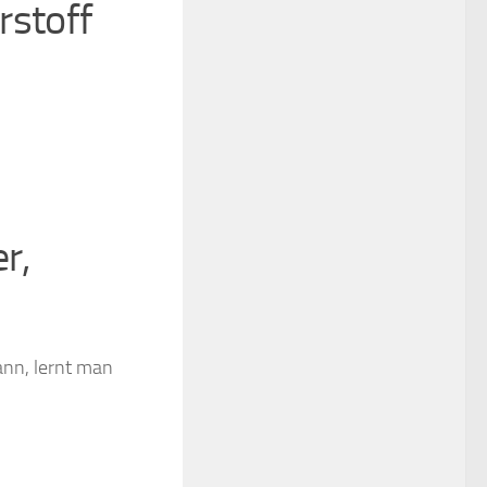
stoff
r,
ann, lernt man