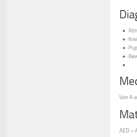
Dia
Atm
Kre
Pup
Bew
Med
Von A w
Mat
AED – A