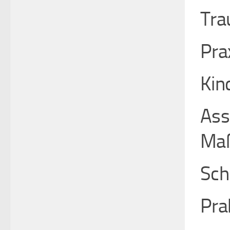
Tra
Pra
Kin
Ass
Ma
Sch
Pra