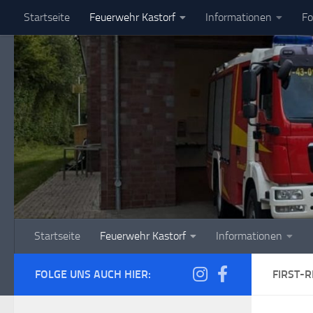
Startseite
Feuerwehr Kastorf
Informationen
Fo
Zum Inhalt springen
Startseite
Feuerwehr Kastorf
Informationen
FOLGE UNS AUCH HIER:
FIRST-