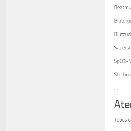
Beatmu
Blutdr
Blutzu
Sauerst
SpO2-Me
Stetho
…
Ate
Tubus u