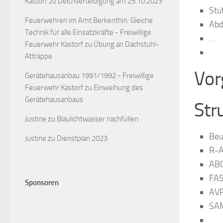
Kastorf
zu
Deichverteidigung am 25.10.2023
Stü
Feuerwehren im Amt Berkenthin: Gleiche
Abd
Technik für alle Einsatzkräfte - Freiwillige
…
Feuerwehr Kastorf
zu
Übung an Dachstuhl-
Attrappe
Vor
Gerätehausanbau 1991/1992 - Freiwillige
Feuerwehr Kastorf
zu
Einweihung des
Gerätehausanbaus
Str
Justine
zu
Blaulichtwasser nachfüllen
Beu
Justine
zu
Dienstplan 2023
R-
AB
FA
Sponsoren
AV
SA