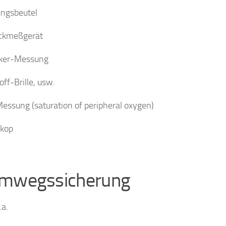
ngsbeutel
uckmeßgerät
cker-Messung
off-Brille, usw.
ssung (saturation of peripheral oxygen)
skop
mwegssicherung
.a.