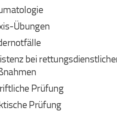
umatologie
xis-Übungen
dernotfälle
istenz bei rettungsdienstliche
ßnahmen
riftliche Prüfung
ktische Prüfung