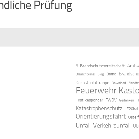
dliche Prüfung
Amtsw
5. Brandschutzbereitschaft
Brandschu
Brand
Blaulichtkanal
Blog
Dachstuhlattrappe
Download
Einsät
Feuerwehr Kasto
FWDV
First Responder
Gedenken
H
Katastrophenschutz
LF20Kat
Orientierungsfahrt
Oster
Verkehrsunfall
Unfall
Üb