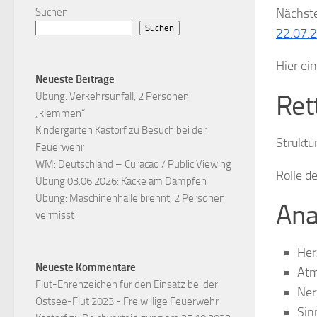
Suchen
Nächste
Suchen
22.07.
Hier ei
Neueste Beiträge
Ret
Übung: Verkehrsunfall, 2 Personen
„klemmen“
Kindergarten Kastorf zu Besuch bei der
Struktu
Feuerwehr
WM: Deutschland – Curacao / Public Viewing
Rolle d
Übung 03.06.2026: Kacke am Dampfen
Übung: Maschinenhalle brennt, 2 Personen
Ana
vermisst
Her
Neueste Kommentare
At
Flut-Ehrenzeichen für den Einsatz bei der
Ner
Ostsee-Flut 2023 - Freiwillige Feuerwehr
Sin