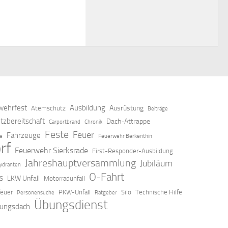
ehrfest
Ausbildung
Ausrüstung
Atemschutz
Beiträge
tzbereitschaft
Dach-Attrappe
Carportbrand
Chronik
Feste
Feuer
Fahrzeuge
ze
Feuerwehr Berkenthin
rf
Feuerwehr Sierksrade
First-Responder-Ausbildung
Jahreshauptversammlung
Jubiläum
ydranten
O-Fahrt
LKW Unfall
S
Motorradunfall
feuer
PKW-Unfall
Silo
Technische Hilfe
Personensuche
Ratgeber
Übungsdienst
ungsdach