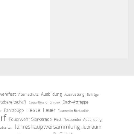
ehrfest
Ausbildung
Ausrüstung
Atemschutz
Beiträge
tzbereitschaft
Dach-Attrappe
Carportbrand
Chronik
Feste
Feuer
Fahrzeuge
ze
Feuerwehr Berkenthin
rf
Feuerwehr Sierksrade
First-Responder-Ausbildung
Jahreshauptversammlung
Jubiläum
ydranten