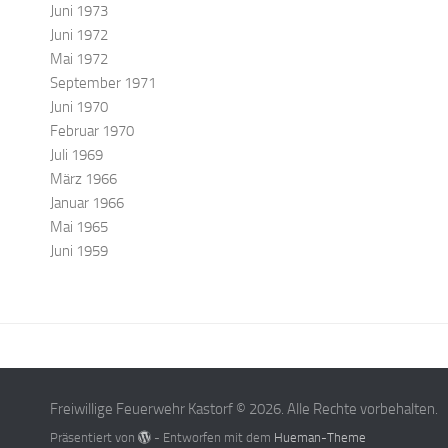
Juni 1973
Juni 1972
Mai 1972
September 1971
Juni 1970
Februar 1970
Juli 1969
März 1966
Januar 1966
Mai 1965
Juni 1959
Freiwillige Feuerwehr Kastorf © 2026. Alle Rechte vorbehalten.
Präsentiert von
- Entworfen mit dem
Hueman-Theme