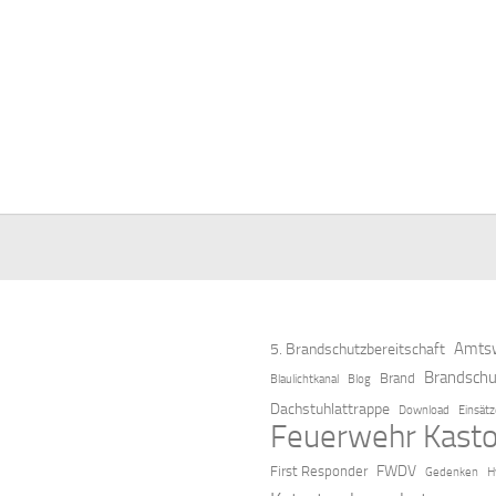
Amtsw
5. Brandschutzbereitschaft
Brandschu
Brand
Blaulichtkanal
Blog
Dachstuhlattrappe
Download
Einsät
Feuerwehr Kasto
FWDV
First Responder
Gedenken
H