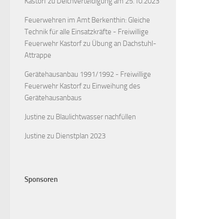
Kastorf
zu
Deichverteidigung am 25.10.2023
Feuerwehren im Amt Berkenthin: Gleiche
Technik für alle Einsatzkräfte - Freiwillige
Feuerwehr Kastorf
zu
Übung an Dachstuhl-
Attrappe
Gerätehausanbau 1991/1992 - Freiwillige
Feuerwehr Kastorf
zu
Einweihung des
Gerätehausanbaus
Justine
zu
Blaulichtwasser nachfüllen
Justine
zu
Dienstplan 2023
Sponsoren