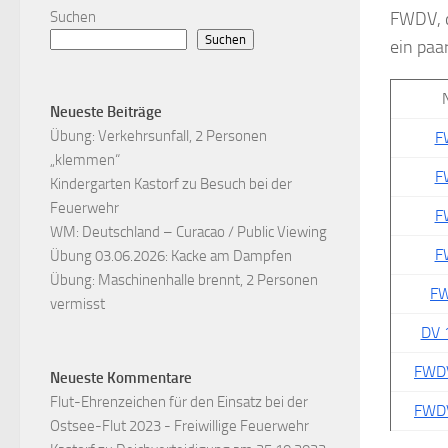
Suchen
FWDV, d
Suchen
ein paa
Neueste Beiträge
Übung: Verkehrsunfall, 2 Personen
F
„klemmen“
F
Kindergarten Kastorf zu Besuch bei der
Feuerwehr
F
WM: Deutschland – Curacao / Public Viewing
F
Übung 03.06.2026: Kacke am Dampfen
Übung: Maschinenhalle brennt, 2 Personen
FW
vermisst
DV 
FWD
Neueste Kommentare
Flut-Ehrenzeichen für den Einsatz bei der
FWD
Ostsee-Flut 2023 - Freiwillige Feuerwehr