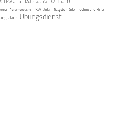
O-Fahrt
LKW Unfall
S
Motorradunfall
feuer
PKW-Unfall
Silo
Technische Hilfe
Personensuche
Ratgeber
Übungsdienst
ungsdach