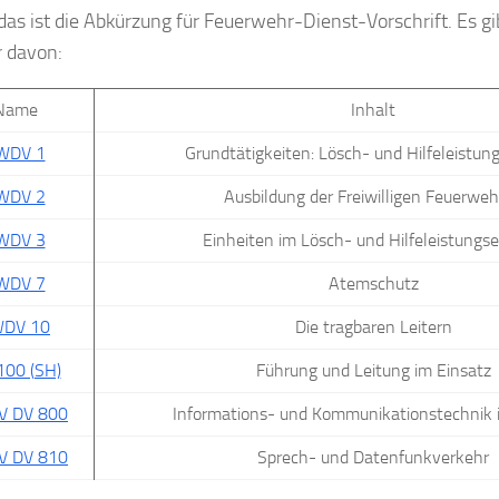
as ist die Abkürzung für Feuerwehr-Dienst-Vorschrift. Es gibt
r davon:
Name
Inhalt
WDV 1
Grundtätigkeiten: Lösch- und Hilfeleistun
WDV 2
Ausbildung der Freiwilligen Feuerwe
WDV 3
Einheiten im Lösch- und Hilfeleistungse
WDV 7
Atemschutz
DV 10
Die tragbaren Leitern
100 (SH)
Führung und Leitung im Einsatz
V DV 800
Informations- und Kommunikationstechnik 
V DV 810
Sprech- und Datenfunkverkehr