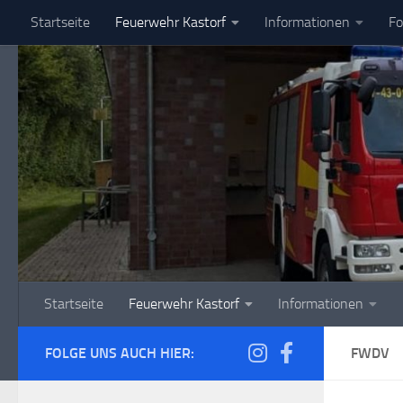
Startseite
Feuerwehr Kastorf
Informationen
Fo
Zum Inhalt springen
Startseite
Feuerwehr Kastorf
Informationen
FOLGE UNS AUCH HIER:
FWDV