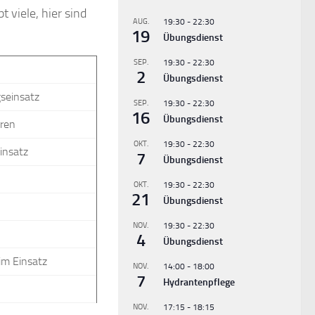
 viele, hier sind
AUG.
19:30
-
22:30
19
Übungsdienst
SEP.
19:30
-
22:30
2
Übungsdienst
gseinsatz
SEP.
19:30
-
22:30
16
Übungsdienst
hren
OKT.
19:30
-
22:30
insatz
7
Übungsdienst
OKT.
19:30
-
22:30
21
Übungsdienst
NOV.
19:30
-
22:30
4
Übungsdienst
im Einsatz
NOV.
14:00
-
18:00
7
Hydrantenpflege
NOV.
17:15
-
18:15