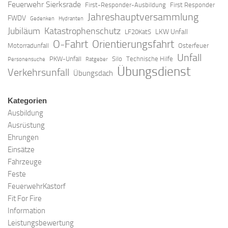
Feuerwehr Sierksrade
First-Responder-Ausbildung
First Responder
Jahreshauptversammlung
FWDV
Gedenken
Hydranten
Jubiläum
Katastrophenschutz
LKW Unfall
LF20KatS
O-Fahrt
Orientierungsfahrt
Motorradunfall
Osterfeuer
Unfall
PKW-Unfall
Silo
Technische Hilfe
Personensuche
Ratgeber
Übungsdienst
Verkehrsunfall
Übungsdach
Kategorien
Ausbildung
Ausrüstung
Ehrungen
Einsätze
Fahrzeuge
Feste
FeuerwehrKastorf
Fit For Fire
Information
Leistungsbewertung