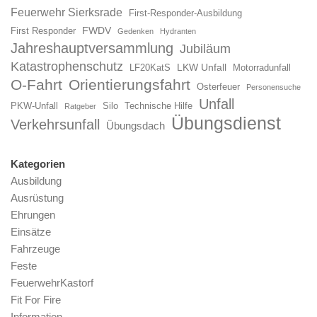
Feuerwehr Sierksrade
First-Responder-Ausbildung
FWDV
First Responder
Gedenken
Hydranten
Jahreshauptversammlung
Jubiläum
Katastrophenschutz
LKW Unfall
LF20KatS
Motorradunfall
O-Fahrt
Orientierungsfahrt
Osterfeuer
Personensuche
Unfall
PKW-Unfall
Silo
Technische Hilfe
Ratgeber
Übungsdienst
Verkehrsunfall
Übungsdach
Kategorien
Ausbildung
Ausrüstung
Ehrungen
Einsätze
Fahrzeuge
Feste
FeuerwehrKastorf
Fit For Fire
Information