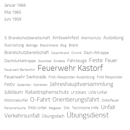
Januar 1966
Mai 1965
Juni 1959
Amtswehrfest
Ausbildung
5. Brandschutzbereitschaft
Atemschutz
Ausrüstung
Brand
Beiträge
Blaulichtkanal
Blog
Brandschutzbereitschaft
Dach-Attrappe
Carportbrand
Chronik
Feste
Feuer
Fahrzeuge
Dachstuhlattrappe
Download
Einsätze
Feuerwehr Kastorf
Feuerwehr Berkenthin
Feuerwehr Sierksrade
First-Responder-Ausbildung
First Responder
Jahreshauptversammlung
FWDV
Gedenken
Hydranten
Jubiläum
Katastrophenschutz
LKW Unfall
LF20KatS
O-Fahrt
Orientierungsfahrt
Motorradunfall
Osterfeuer
Unfall
PKW-Unfall
Silo
Technische Hilfe
Personensuche
Ratgeber
Übungsdienst
Verkehrsunfall
Übungsdach