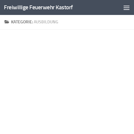
Freiwillige Feuerwehr Kastorf
Zum Inhalt springen
KATEGORIE:
AUSBILDUNG