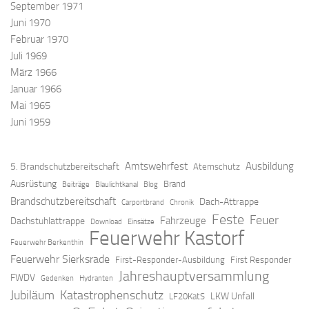
September 1971
Juni 1970
Februar 1970
Juli 1969
März 1966
Januar 1966
Mai 1965
Juni 1959
Amtswehrfest
Ausbildung
5. Brandschutzbereitschaft
Atemschutz
Ausrüstung
Brand
Beiträge
Blaulichtkanal
Blog
Brandschutzbereitschaft
Dach-Attrappe
Carportbrand
Chronik
Feste
Feuer
Fahrzeuge
Dachstuhlattrappe
Download
Einsätze
Feuerwehr Kastorf
Feuerwehr Berkenthin
Feuerwehr Sierksrade
First-Responder-Ausbildung
First Responder
Jahreshauptversammlung
FWDV
Gedenken
Hydranten
Jubiläum
Katastrophenschutz
LKW Unfall
LF20KatS