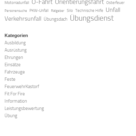
O-Fahrt
Orientierungsfahrt
Motorradunfall
Osterfeuer
Unfall
PKW-Unfall
Silo
Technische Hilfe
Personensuche
Ratgeber
Übungsdienst
Verkehrsunfall
Übungsdach
Kategorien
Ausbildung
Ausrüstung
Ehrungen
Einsätze
Fahrzeuge
Feste
FeuerwehrKastorf
Fit For Fire
Information
Leistungsbewertung
Übung