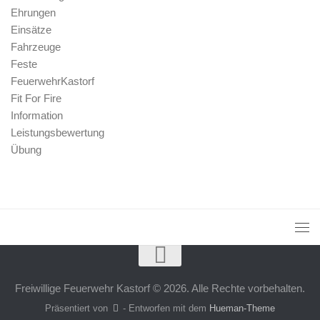
Ehrungen
Einsätze
Fahrzeuge
Feste
FeuerwehrKastorf
Fit For Fire
Information
Leistungsbewertung
Übung
Freiwillige Feuerwehr Kastorf © 2026. Alle Rechte vorbehalten.
Präsentiert von
- Entworfen mit dem
Hueman-Theme