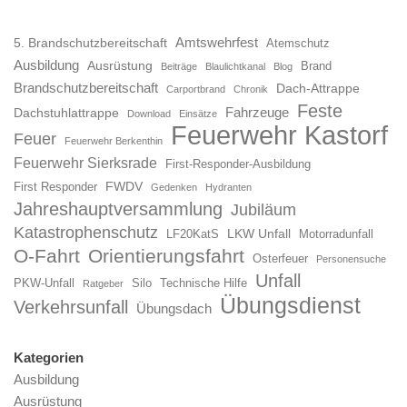
Amtswehrfest
5. Brandschutzbereitschaft
Atemschutz
Ausbildung
Ausrüstung
Brand
Beiträge
Blaulichtkanal
Blog
Brandschutzbereitschaft
Dach-Attrappe
Carportbrand
Chronik
Feste
Fahrzeuge
Dachstuhlattrappe
Download
Einsätze
Feuerwehr Kastorf
Feuer
Feuerwehr Berkenthin
Feuerwehr Sierksrade
First-Responder-Ausbildung
FWDV
First Responder
Gedenken
Hydranten
Jahreshauptversammlung
Jubiläum
Katastrophenschutz
LKW Unfall
LF20KatS
Motorradunfall
O-Fahrt
Orientierungsfahrt
Osterfeuer
Personensuche
Unfall
PKW-Unfall
Silo
Technische Hilfe
Ratgeber
Übungsdienst
Verkehrsunfall
Übungsdach
Kategorien
Ausbildung
Ausrüstung