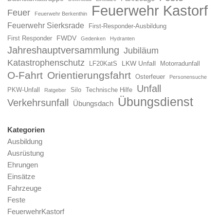
Feuerwehr Kastorf
Feuer
Feuerwehr Berkenthin
Feuerwehr Sierksrade
First-Responder-Ausbildung
FWDV
First Responder
Gedenken
Hydranten
Jahreshauptversammlung
Jubiläum
Katastrophenschutz
LKW Unfall
LF20KatS
Motorradunfall
O-Fahrt
Orientierungsfahrt
Osterfeuer
Personensuche
Unfall
PKW-Unfall
Silo
Technische Hilfe
Ratgeber
Übungsdienst
Verkehrsunfall
Übungsdach
Kategorien
Ausbildung
Ausrüstung
Ehrungen
Einsätze
Fahrzeuge
Feste
FeuerwehrKastorf