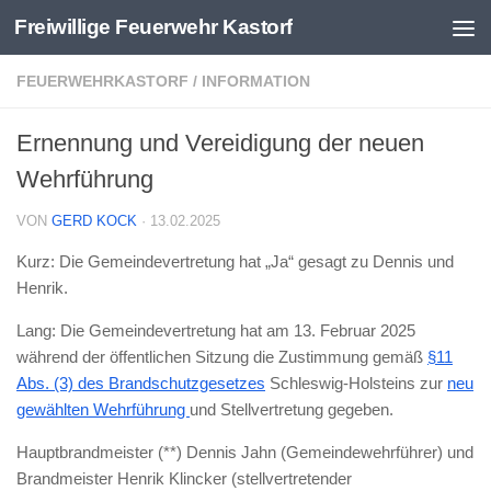
Freiwillige Feuerwehr Kastorf
Zum Inhalt springen
FEUERWEHRKASTORF
/
INFORMATION
Ernennung und Vereidigung der neuen
Wehrführung
VON
GERD KOCK
·
13.02.2025
Kurz: Die Gemeindevertretung hat „Ja“ gesagt zu Dennis und
Henrik.
Lang: Die Gemeindevertretung hat am 13. Februar 2025
während der öffentlichen Sitzung die Zustimmung gemäß
§11
Abs. (3) des Brandschutzgesetzes
Schleswig-Holsteins zur
neu
gewählten Wehrführung
und Stellvertretung gegeben.
Hauptbrandmeister (**) Dennis Jahn (Gemeindewehrführer) und
Brandmeister Henrik Klincker (stellvertretender