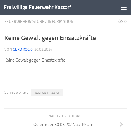
Freiwillige Feuerwehr Kastorf
Zum Inhalt springen
FEUERWEHRKASTORF
/
INFORMATION
0
Keine Gewalt gegen Einsatzkräfte
VON
GERD KOCK
·
20.02.2024
Keine Gewalt gegen Einsatzkräfte!
Schlagwörter:
Feuerwehr Kastorf
NÄCHSTER BEITRAG
Osterfeuer 30.03.2024 ab 19 Uhr