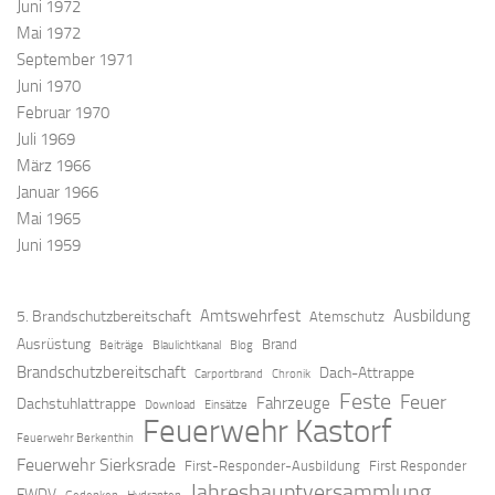
Juni 1972
Mai 1972
September 1971
Juni 1970
Februar 1970
Juli 1969
März 1966
Januar 1966
Mai 1965
Juni 1959
Amtswehrfest
Ausbildung
5. Brandschutzbereitschaft
Atemschutz
Ausrüstung
Brand
Beiträge
Blaulichtkanal
Blog
Brandschutzbereitschaft
Dach-Attrappe
Carportbrand
Chronik
Feste
Feuer
Fahrzeuge
Dachstuhlattrappe
Download
Einsätze
Feuerwehr Kastorf
Feuerwehr Berkenthin
Feuerwehr Sierksrade
First-Responder-Ausbildung
First Responder
Jahreshauptversammlung
FWDV