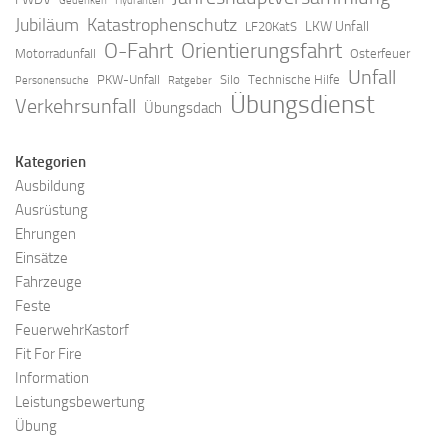
Gedenken
Hydranten
Jubiläum
Katastrophenschutz
LKW Unfall
LF20KatS
O-Fahrt
Orientierungsfahrt
Motorradunfall
Osterfeuer
Unfall
PKW-Unfall
Silo
Technische Hilfe
Personensuche
Ratgeber
Übungsdienst
Verkehrsunfall
Übungsdach
Kategorien
Ausbildung
Ausrüstung
Ehrungen
Einsätze
Fahrzeuge
Feste
FeuerwehrKastorf
Fit For Fire
Information
Leistungsbewertung
Übung