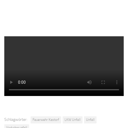
Schlagwörter:
Feuerwehr Kastorf
LKW Unfall
Unfall
Verkehrsunfall