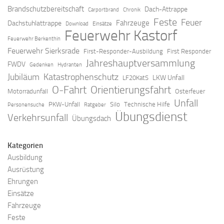
Brandschutzbereitschaft
Dach-Attrappe
Carportbrand
Chronik
Feste
Feuer
Fahrzeuge
Dachstuhlattrappe
Download
Einsätze
Feuerwehr Kastorf
Feuerwehr Berkenthin
Feuerwehr Sierksrade
First-Responder-Ausbildung
First Responder
Jahreshauptversammlung
FWDV
Gedenken
Hydranten
Jubiläum
Katastrophenschutz
LKW Unfall
LF20KatS
O-Fahrt
Orientierungsfahrt
Motorradunfall
Osterfeuer
Unfall
PKW-Unfall
Silo
Technische Hilfe
Personensuche
Ratgeber
Übungsdienst
Verkehrsunfall
Übungsdach
Kategorien
Ausbildung
Ausrüstung
Ehrungen
Einsätze
Fahrzeuge
Feste