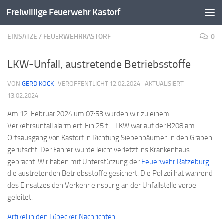
Freiwillige Feuerwehr Kastorf
Zum Inhalt springen
EINSÄTZE
/
FEUERWEHRKASTORF
0
LKW-Unfall, austretende Betriebsstoffe
VON
GERD KOCK
· VERÖFFENTLICHT
12.02.2024
· AKTUALISIERT
13.02.2024
Am 12. Februar 2024 um 07:53 wurden wir zu einem
Verkehrsunfall alarmiert. Ein 25 t – LKW war auf der B208 am
Ortsausgang von Kastorf in Richtung Siebenbäumen in den Graben
gerutscht. Der Fahrer wurde leicht verletzt ins Krankenhaus
gebracht. Wir haben mit Unterstützung der
Feuerwehr Ratzeburg
die austretenden Betriebsstoffe gesichert. Die Polizei hat während
des Einsatzes den Verkehr einspurig an der Unfallstelle vorbei
geleitet.
Artikel in den Lübecker Nachrichten