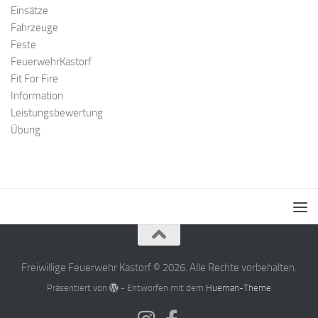
Einsätze
Fahrzeuge
Feste
FeuerwehrKastorf
Fit For Fire
Information
Leistungsbewertung
Übung
Freiwillige Feuerwehr Kastorf © 2026. Alle Rechte vorbehalten.
Präsentiert von
- Entworfen mit dem
Hueman-Theme