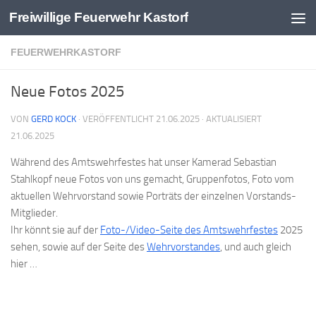
Freiwillige Feuerwehr Kastorf
Zum Inhalt springen
FEUERWEHRKASTORF
Neue Fotos 2025
VON
GERD KOCK
· VERÖFFENTLICHT
21.06.2025
· AKTUALISIERT
21.06.2025
Während des Amtswehrfestes hat unser Kamerad Sebastian
Stahlkopf neue Fotos von uns gemacht, Gruppenfotos, Foto vom
aktuellen Wehrvorstand sowie Porträts der einzelnen Vorstands-
Mitglieder.
Ihr könnt sie auf der
Foto-/Video-Seite des Amtswehrfestes
2025
sehen, sowie auf der Seite des
Wehrvorstandes
, und auch gleich
hier …