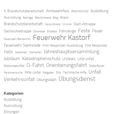
Amtswehrfest
Ausbildung
5. Brandschutzbereitschaft
Atemschutz
Ausrüstung
Brand
Beiträge
Blaulichtkanal
Blog
Brandschutzbereitschaft
Dach-Attrappe
Carportbrand
Chronik
Feste
Feuer
Fahrzeuge
Dachstuhlattrappe
Download
Einsätze
Feuerwehr Kastorf
Feuerwehr Berkenthin
Feuerwehr Sierksrade
First-Responder-Ausbildung
First Responder
Jahreshauptversammlung
FWDV
Gedenken
Hydranten
Jubiläum
Katastrophenschutz
LKW Unfall
LF20KatS
O-Fahrt
Orientierungsfahrt
Motorradunfall
Osterfeuer
Unfall
PKW-Unfall
Silo
Technische Hilfe
Personensuche
Ratgeber
Übungsdienst
Verkehrsunfall
Übungsdach
Kategorien
Ausbildung
Ausrüstung
Ehrungen