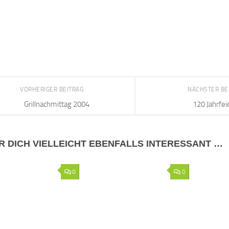
VORHERIGER BEITRAG
NÄCHSTER BE
Grillnachmittag 2004
120 Jahrfei
R DICH VIELLEICHT EBENFALLS INTERESSANT …
0
0