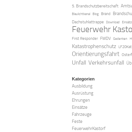
Amtsw
5. Brandschutzbereitschaft
Brandschu
Brand
Blaulichtkanal
Blog
Dachstuhlattrappe
Download
Einsät
Feuerwehr Kasto
FWDV
First Responder
Gedenken
H
Katastrophenschutz
LF20Kat
Orientierungsfahrt
Oster
Verkehrsunfall
Unfall
Üb
Kategorien
Ausbildung
Ausrüstung
Ehrungen
Einsätze
Fahrzeuge
Feste
FeuerwehrKastorf