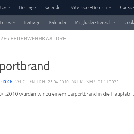
tos
Beiträge
Kalender
Mitglieder-Bereich
Cookie-
Fotos
Beiträge
Kalender
Mitglieder-Bereich
Cook
TZE
/
FEUERWEHRKASTORF
portbrand
D KOCK
· VERÖFFENTLICHT
25.04.2010
· AKTUALISIERT
01.11.2023
4.2010 wurden wir zu einem Carportbrand in die Hauptstr. 