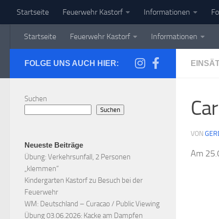
Startseite
Feuerwehr Kastorf
Informationen
Fo
Zum Inhalt springen
Startseite
Feuerwehr Kastorf
Informationen
FOLGE UNS AUCH HIER:
EINSÄ
Suchen
Car
Suchen
VON
GER
Neueste Beiträge
Am 25.0
Übung: Verkehrsunfall, 2 Personen
„klemmen“
Kindergarten Kastorf zu Besuch bei der
Feuerwehr
WM: Deutschland – Curacao / Public Viewing
Übung 03.06.2026: Kacke am Dampfen