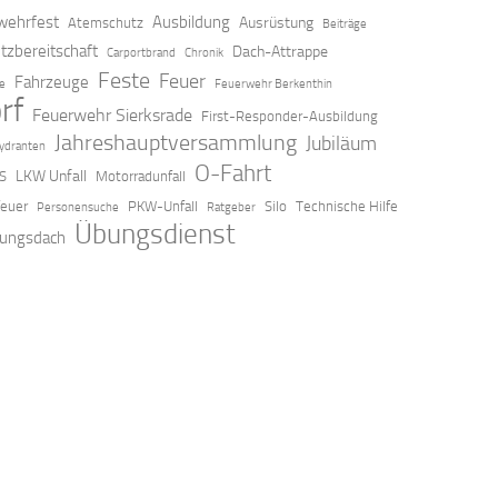
ehrfest
Ausbildung
Ausrüstung
Atemschutz
Beiträge
tzbereitschaft
Dach-Attrappe
Carportbrand
Chronik
Feste
Feuer
Fahrzeuge
ze
Feuerwehr Berkenthin
rf
Feuerwehr Sierksrade
First-Responder-Ausbildung
Jahreshauptversammlung
Jubiläum
ydranten
O-Fahrt
LKW Unfall
S
Motorradunfall
feuer
PKW-Unfall
Silo
Technische Hilfe
Personensuche
Ratgeber
Übungsdienst
ungsdach