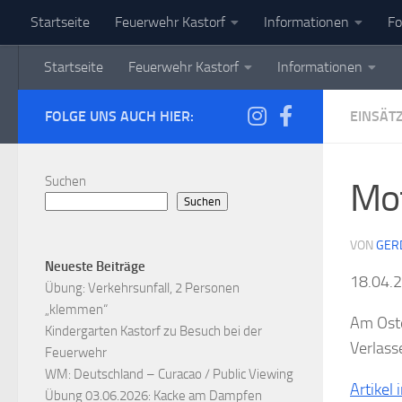
Startseite
Feuerwehr Kastorf
Informationen
Fo
Zum Inhalt springen
Startseite
Feuerwehr Kastorf
Informationen
FOLGE UNS AUCH HIER:
EINSÄT
Suchen
Mot
Suchen
VON
GER
Neueste Beiträge
18.04.
Übung: Verkehrsunfall, 2 Personen
„klemmen“
Am Oste
Kindergarten Kastorf zu Besuch bei der
Verlass
Feuerwehr
WM: Deutschland – Curacao / Public Viewing
Artikel
Übung 03.06.2026: Kacke am Dampfen