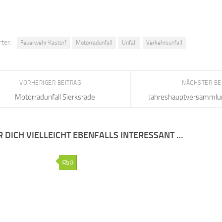
ter:
Feuerwehr Kastorf
Motorradunfall
Unfall
Verkehrsunfall
VORHERIGER BEITRAG
NÄCHSTER BE
Motorradunfall Sierksrade
Jahreshauptversammlu
R DICH VIELLEICHT EBENFALLS INTERESSANT …
0