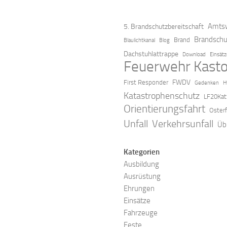
Amtsw
5. Brandschutzbereitschaft
Brandschu
Brand
Blaulichtkanal
Blog
Dachstuhlattrappe
Download
Einsät
Feuerwehr Kasto
FWDV
First Responder
Gedenken
H
Katastrophenschutz
LF20Kat
Orientierungsfahrt
Oster
Verkehrsunfall
Unfall
Üb
Kategorien
Ausbildung
Ausrüstung
Ehrungen
Einsätze
Fahrzeuge
Feste