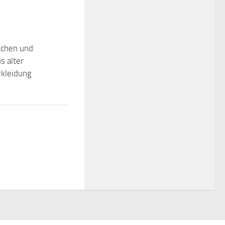
chen und
s alter
kleidung