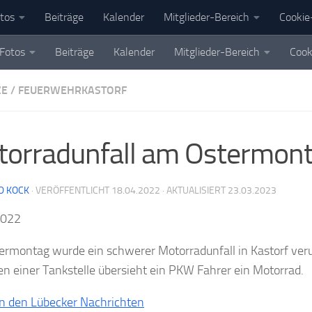
tos
Beiträge
Kalender
Mitglieder-Bereich
Cookie-
Fotos
Beiträge
Kalender
Mitglieder-Bereich
Cook
ZE
/
FEUERWEHRKASTORF
orradunfall am Ostermon
D KOCK
· VERÖFFENTLICHT
18.04.2022
· AKTUALISIERT
23.03.2023
2022
rmontag wurde ein schwerer Motorradunfall in Kastorf ver
en einer Tankstelle übersieht ein PKW Fahrer ein Motorrad.
 in den Lübecker Nachrichten