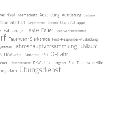
ehrfest
Ausbildung
Ausrüstung
Atemschutz
Beiträge
tzbereitschaft
Dach-Attrappe
Carportbrand
Chronik
Feste
Feuer
Fahrzeuge
ze
Feuerwehr Berkenthin
rf
Feuerwehr Sierksrade
First-Responder-Ausbildung
Jahreshauptversammlung
Jubiläum
ydranten
O-Fahrt
LKW Unfall
S
Motorradunfall
feuer
PKW-Unfall
Silo
Technische Hilfe
Personensuche
Ratgeber
Übungsdienst
ungsdach