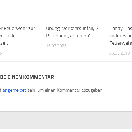
er Feuerwehr zur
Übung: Verkehrsunfall, 2
Handy-Tas
it in der
Personen „klemmen“
anderes au
zeit
Feuerwehr
16.07.2026
24
06.03.2013
IBE EINEN KOMMENTAR
st
angemeldet
sein, um einen Kommentar abzugeben.