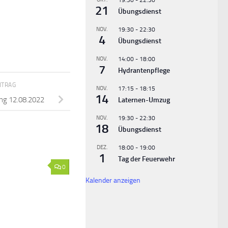
19:30
-
22:30
21
Übungsdienst
NOV.
19:30
-
22:30
4
Übungsdienst
NOV.
14:00
-
18:00
7
Hydrantenpflege
ITRAG
NOV.
17:15
-
18:15
14
ng 12.08.2022
Laternen-Umzug
NOV.
19:30
-
22:30
18
Übungsdienst
DEZ.
18:00
-
19:00
1
Tag der Feuerwehr
0
Kalender anzeigen