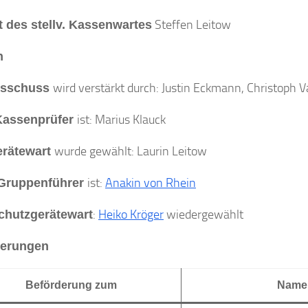
Steffen Leitow
t des stellv. Kassenwartes
n
wird verstärkt durch: Justin Eckmann, Christoph 
usschuss
ist: Marius Klauck
Kassenprüfer
wurde gewählt: Laurin Leitow
rätewart
ist:
Anakin von Rhein
 Gruppenführer
:
Heiko Kröger
wiedergewählt
hutzgerätewart
derungen
Beförderung zum
Name