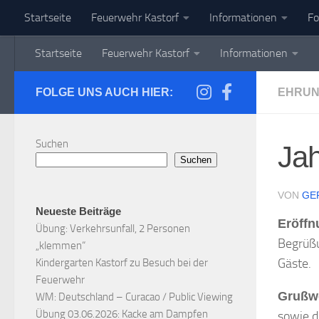
Startseite
Feuerwehr Kastorf
Informationen
Fo
Zum Inhalt springen
Startseite
Feuerwehr Kastorf
Informationen
FOLGE UNS AUCH HIER:
EHRU
Suchen
Ja
Suchen
VON
GE
Neueste Beiträge
Eröff
Übung: Verkehrsunfall, 2 Personen
Begrüßu
„klemmen“
Gäste.
Kindergarten Kastorf zu Besuch bei der
Feuerwehr
Grußw
WM: Deutschland – Curacao / Public Viewing
Übung 03.06.2026: Kacke am Dampfen
sowie d