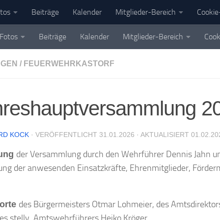
tos
Beiträge
Kalender
Mitglieder-Bereich
Cookie-
Fotos
Beiträge
Kalender
Mitglieder-Bereich
Cook
NGEN
/
FEUERWEHRKASTORF
hreshauptversammlung 2
RD KOCK
· VERÖFFENTLICHT
31.01.2026
· AKTUALISIERT
01.02.20
der Versammlung durch den Wehrführer Dennis Jahn u
nung
ng der anwesenden Einsatzkräfte, Ehrenmitglieder, Förderm
des Bürgermeisters Otmar Lohmeier, des Amtsdirektor
orte
es stellv. Amtswehrführers Heiko Kröger.