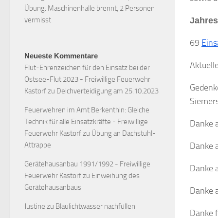
Übung: Maschinenhalle brennt, 2 Personen
vermisst
Jahres
69
Eins
Neueste Kommentare
Aktuell
Flut-Ehrenzeichen für den Einsatz bei der
Ostsee-Flut 2023 - Freiwillige Feuerwehr
Gedenke
Kastorf
zu
Deichverteidigung am 25.10.2023
Siemer
Feuerwehren im Amt Berkenthin: Gleiche
Technik für alle Einsatzkräfte - Freiwillige
Danke a
Feuerwehr Kastorf
zu
Übung an Dachstuhl-
Attrappe
Danke 
Gerätehausanbau 1991/1992 - Freiwillige
Danke 
Feuerwehr Kastorf
zu
Einweihung des
Gerätehausanbaus
Danke a
Justine
zu
Blaulichtwasser nachfüllen
Danke f