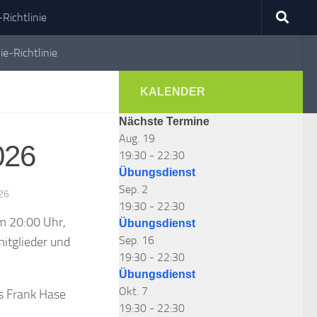
Richtlinie
ie-Richtlinie
KALENDER
Nächste Termine
Aug.
19
026
19:30
-
22:30
Übungsdienst
Sep.
2
26
19:30
-
22:30
m 20:00 Uhr,
Übungsdienst
Sep.
16
itglieder und
19:30
-
22:30
Übungsdienst
Okt.
7
s Frank Hase
19:30
-
22:30