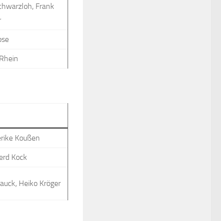
chwarzloh, Frank
r
ose
Rhein
erike Koußen
Gerd Kock
lauck, Heiko Kröger