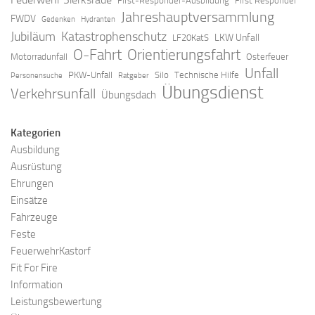
First-Responder-Ausbildung
First Responder
Jahreshauptversammlung
FWDV
Gedenken
Hydranten
Jubiläum
Katastrophenschutz
LKW Unfall
LF20KatS
O-Fahrt
Orientierungsfahrt
Motorradunfall
Osterfeuer
Unfall
PKW-Unfall
Silo
Technische Hilfe
Personensuche
Ratgeber
Übungsdienst
Verkehrsunfall
Übungsdach
Kategorien
Ausbildung
Ausrüstung
Ehrungen
Einsätze
Fahrzeuge
Feste
FeuerwehrKastorf
Fit For Fire
Information
Leistungsbewertung