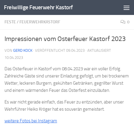
Freiwillige Feuerwehr Kastorf
Zum Inhalt springen
FESTE
/
FEUERWEHRKASTORF
0
Impressionen vom Osterfeuer Kastorf 2023
VON
GERD KOCK
· VERÖFFENTLICHT
09.04.2023
· AKTUALISIERT
10.04.2023
Das Osterfeuer in Kastorf vom 08.04.2023 war ein voller Erfolg.
Zahlreiche Gäste sind unserer Einladung gefolgt, um bei trockenem
Wetter, leckeren Burgern, gekühlten Getränken, gegrillter Wurst
und einem wärmenden Feuer das Osterfest einzuläuten.
Es war nicht gerade einfach, das Feuer zu entzünden, aber unser
Wehrführer Heiko Kröger hat es souverän gemeistert.
weitere Fotos bei Instagram