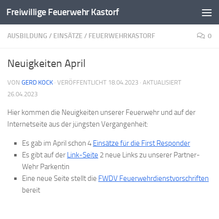
Freiwillige Feuerwehr Kastorf
Zum Inhalt springen
AUSBILDUNG
/
EINSÄTZE
/
FEUERWEHRKASTORF
0
Neuigkeiten April
VON
GERD KOCK
· VERÖFFENTLICHT
18.04.2023
· AKTUALISIERT
26.04.2023
Hier kommen die Neuigkeiten unserer Feuerwehr und auf der
Internetseite aus der jüngsten Vergangenheit:
Es gab im April schon 4
Einsätze für die First Responder
Es gibt auf der
Link-Seite
2 neue Links zu unserer Partner-
Wehr Parkentin
Eine neue Seite stellt die
FWDV Feuerwehrdienstvorschriften
bereit