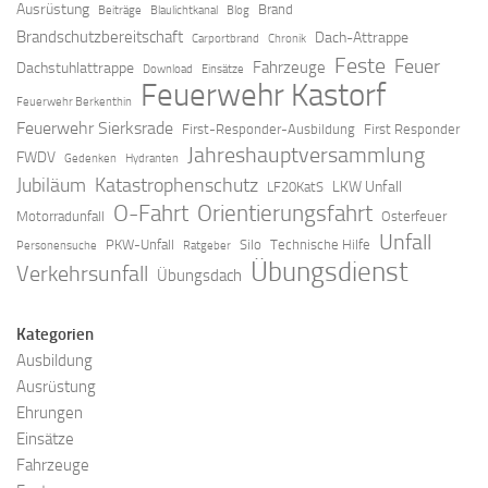
Ausrüstung
Brand
Beiträge
Blaulichtkanal
Blog
Brandschutzbereitschaft
Dach-Attrappe
Carportbrand
Chronik
Feste
Feuer
Fahrzeuge
Dachstuhlattrappe
Download
Einsätze
Feuerwehr Kastorf
Feuerwehr Berkenthin
Feuerwehr Sierksrade
First-Responder-Ausbildung
First Responder
Jahreshauptversammlung
FWDV
Gedenken
Hydranten
Jubiläum
Katastrophenschutz
LKW Unfall
LF20KatS
O-Fahrt
Orientierungsfahrt
Motorradunfall
Osterfeuer
Unfall
PKW-Unfall
Silo
Technische Hilfe
Personensuche
Ratgeber
Übungsdienst
Verkehrsunfall
Übungsdach
Kategorien
Ausbildung
Ausrüstung
Ehrungen
Einsätze
Fahrzeuge