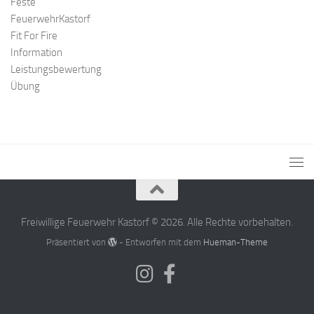
Feste
FeuerwehrKastorf
Fit For Fire
Information
Leistungsbewertung
Übung
Freiwillige Feuerwehr Kastorf © 2026. Alle Rechte vorbehalten.
Präsentiert von
- Entworfen mit dem
Hueman-Theme