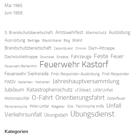
Mai 1965
Juni 1959
Amtswehrfest
Ausbildung
5. Brandschutzbereitschaft
Atemschutz
Ausrüstung
Brand
Beiträge
Blaulichtkanal
Blog
Brandschutzbereitschaft
Dach-Attrappe
Carportbrand
Chronik
Feste
Feuer
Fahrzeuge
Dachstuhlattrappe
Download
Einsätze
Feuerwehr Kastorf
Feuerwehr Berkenthin
Feuerwehr Sierksrade
First-Responder-Ausbildung
First Responder
Jahreshauptversammlung
FWDV
Gedenken
Hydranten
Jubiläum
Katastrophenschutz
LKW Unfall
LF20KatS
O-Fahrt
Orientierungsfahrt
Motorradunfall
Osterfeuer
Unfall
PKW-Unfall
Silo
Technische Hilfe
Personensuche
Ratgeber
Übungsdienst
Verkehrsunfall
Übungsdach
Kategorien