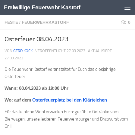
Freiwillige Feuerwehr Kastorf
Zum Inhalt springen
FESTE
/
FEUERWEHRKASTORF
0
Osterfeuer 08.04.2023
VON
GERD KOCK
· VERÖFFENTLICHT
27.03.2023
· AKTUALISIERT
27.03.2023
Die Feuerwehr Kastorf veranstaltet für Euch das diesjährige
Osterfeuer.
Wann: 08.04.2023 ab 19:00 Uhr
Wo: auf dem
Osterfeuerplatz bei den Klärteichen
Für das leibliche Wohl erwarten Euch: gekühlte Getränke vom
Bierwagen, unsere leckeren Feuerwehrburger und Bratwurst vom
Grill