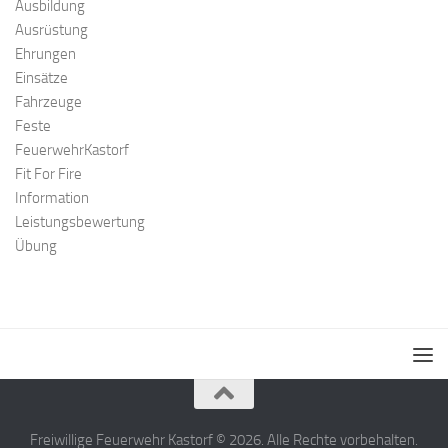
Ausbildung
Ausrüstung
Ehrungen
Einsätze
Fahrzeuge
Feste
FeuerwehrKastorf
Fit For Fire
Information
Leistungsbewertung
Übung
Freiwillige Feuerwehr Kastorf © 2026. Alle Rechte vorbehalten.