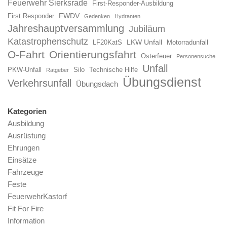
Feuerwehr Sierksrade
First-Responder-Ausbildung
FWDV
First Responder
Gedenken
Hydranten
Jahreshauptversammlung
Jubiläum
Katastrophenschutz
LKW Unfall
LF20KatS
Motorradunfall
O-Fahrt
Orientierungsfahrt
Osterfeuer
Personensuche
Unfall
PKW-Unfall
Silo
Technische Hilfe
Ratgeber
Übungsdienst
Verkehrsunfall
Übungsdach
Kategorien
Ausbildung
Ausrüstung
Ehrungen
Einsätze
Fahrzeuge
Feste
FeuerwehrKastorf
Fit For Fire
Information