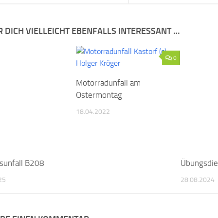
R DICH VIELLEICHT EBENFALLS INTERESSANT …
0
Motorradunfall am
Ostermontag
18.04.2022
sunfall B208
Übungsdie
25
28.08.2024