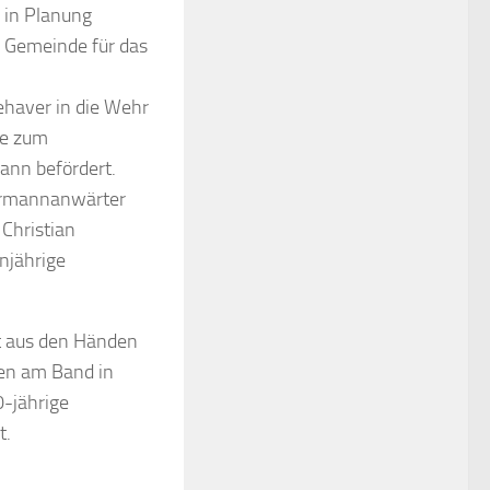
 in Planung
r Gemeinde für das
haver in die Wehr
de zum
nn befördert.
ehrmannanwärter
 Christian
njährige
lt aus den Händen
en am Band in
0-jährige
t.