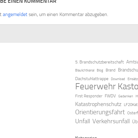
IBE EINEN KOMMENTAR
st
angemeldet
sein, um einen Kommentar abzugeben.
Amtsw
5. Brandschutzbereitschaft
Brandschu
Brand
Blaulichtkanal
Blog
Dachstuhlattrappe
Download
Einsät
Feuerwehr Kasto
FWDV
First Responder
Gedenken
H
Katastrophenschutz
LF20Kat
Orientierungsfahrt
Oster
Verkehrsunfall
Unfall
Üb