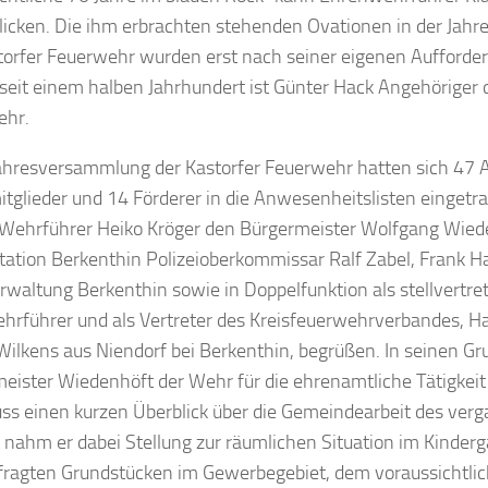
licken. Die ihm erbrachten stehenden Ovationen in der Ja
torfer Feuerwehr wurden erst nach seiner eigenen Aufforde
 seit einem halben Jahrhundert ist Günter Hack Angehöriger d
ehr.
Jahresversammlung der Kastorfer Feuerwehr hatten sich 47 A
tglieder und 14 Förderer in die Anwesenheitslisten eingetra
Wehrführer Heiko Kröger den Bürgermeister Wolfgang Wiede
station Berkenthin Polizeioberkommissar Ralf Zabel, Frank H
waltung Berkenthin sowie in Doppelfunktion als stellvertre
rführer und als Vertreter des Kreisfeuerwehrverbandes, H
Wilkens aus Niendorf bei Berkenthin, begrüßen. In seinen G
eister Wiedenhöft der Wehr für die ehrenamtliche Tätigkeit
ss einen kurzen Überblick über die Gemeindearbeit des ver
 nahm er dabei Stellung zur räumlichen Situation im Kinderg
ragten Grundstücken im Gewerbegebiet, dem voraussichtli