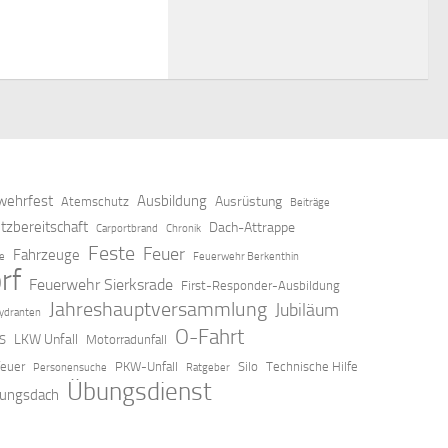
ehrfest
Ausbildung
Ausrüstung
Atemschutz
Beiträge
tzbereitschaft
Dach-Attrappe
Carportbrand
Chronik
Feste
Feuer
Fahrzeuge
ze
Feuerwehr Berkenthin
rf
Feuerwehr Sierksrade
First-Responder-Ausbildung
Jahreshauptversammlung
Jubiläum
ydranten
O-Fahrt
LKW Unfall
S
Motorradunfall
feuer
PKW-Unfall
Silo
Technische Hilfe
Personensuche
Ratgeber
Übungsdienst
ungsdach