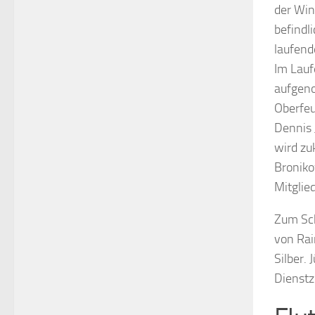
der Win
befindl
laufend
Im Lauf
aufgen
Oberfe
Dennis 
wird zu
Broniko
Mitglie
Zum Sch
von Rai
Silber.
Dienstz