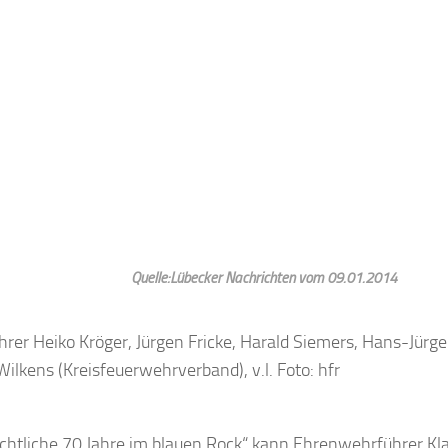
Quelle:Lübecker Nachrichten vom 09.01.2014
rer Heiko Kröger, Jürgen Fricke, Harald Siemers, Hans-Jürge
Wilkens (Kreisfeuerwehrverband), v.l. Foto: hfr
chtliche 70 Jahre im blauen Rock“ kann Ehrenwehrführer Kl