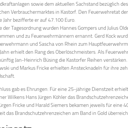
dkraftanlagen sowie dem aktuellen Sachstand bezüglich des
ichen Verbrauchermarktes in Kastorf. Den Feuerwehretat de
e Jahr bezifferte er auf 47.100 Euro.
e der Tagesordnung wurden Hannes Gompers und Julius Olde
ommen und zu Feuerwehrmännern ernannt. Gerd Kock wur
uerwehrmann und Sascha von Rhein zum Hauptfeuerwehrma
Jahn erhielt den Rang des Oberlöschmeisters. Als Feuerw
künftig Jan-Heinrich Büsing die Kastorfer Reihen verstärken.
wski und Markus Fricke erhielten Anstecknadeln für ihre zeh
dschaft.
luss gab es Ehrungen: Für eine 25-jährige Dienstzeit erhie
ner Wilkens Hans Jürgen Köhler das Brandschutzehrenzeich
 Jürgen Fricke und Harald Siemers bekamen jeweils für eine 4
eit das Brandschutzehrenzeichen am Band in Gold überreich