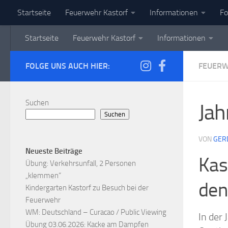
Startseite
Feuerwehr Kastorf
Informationen
Fo
Zum Inhalt springen
Startseite
Feuerwehr Kastorf
Informationen
FOLGE UNS AUCH HIER:
FEUER
Suchen
Ja
Suchen
VON
GER
Neueste Beiträge
Kas
Übung: Verkehrsunfall, 2 Personen
„klemmen“
den
Kindergarten Kastorf zu Besuch bei der
Feuerwehr
WM: Deutschland – Curacao / Public Viewing
In der
Übung 03.06.2026: Kacke am Dampfen