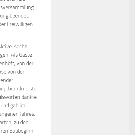
hresversammlung
rung beendet.
er Freiwilligen
ktive, sechs
gen. Als Gäste
nhöft, von der
ase von der
tender
auptbrandmeister
rußworten dankte
 und gab im
gangenen Jahres.
arten, zu den
chen Baubeginn