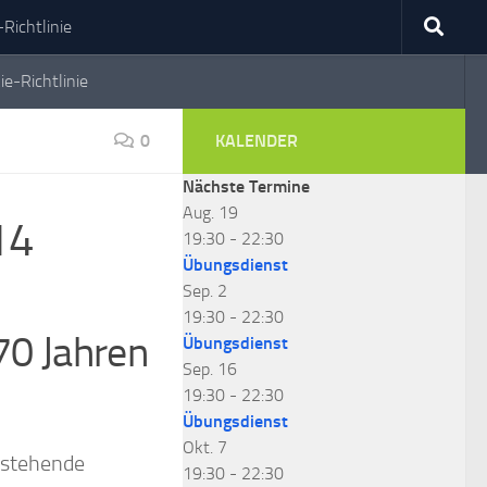
Richtlinie
ie-Richtlinie
0
KALENDER
Nächste Termine
Aug.
19
14
19:30
-
22:30
Übungsdienst
Sep.
2
19:30
-
22:30
 70 Jahren
Übungsdienst
Sep.
16
19:30
-
22:30
Übungsdienst
Okt.
7
 stehende
19:30
-
22:30