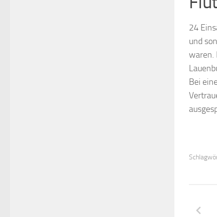
Flu
24 Eins
und son
waren. 
Lauenbu
Bei ein
Vertrau
ausges
Schlagwör