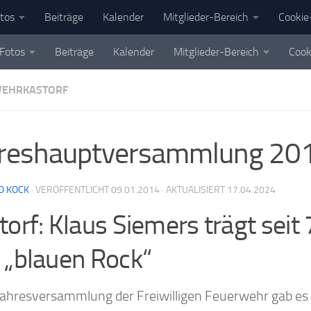
tos
Beiträge
Kalender
Mitglieder-Bereich
Cookie-
Fotos
Beiträge
Kalender
Mitglieder-Bereich
Cook
WEHRKASTORF
hreshauptversammlung 20
D KOCK
· VERÖFFENTLICHT
09.01.2014
· AKTUALISIERT
17.04.2024
torf: Klaus Siemers trägt seit
 „blauen Rock“
 Jahresversammlung der Freiwilligen Feuerwehr gab es