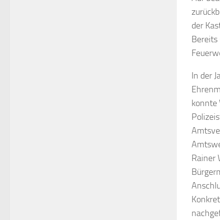
zurückb
der Kas
Bereits
Feuerw
In der 
Ehrenmi
konnte 
Polizei
Amtsver
Amtsweh
Rainer 
Bürgerm
Anschlu
Konkret
nachgef