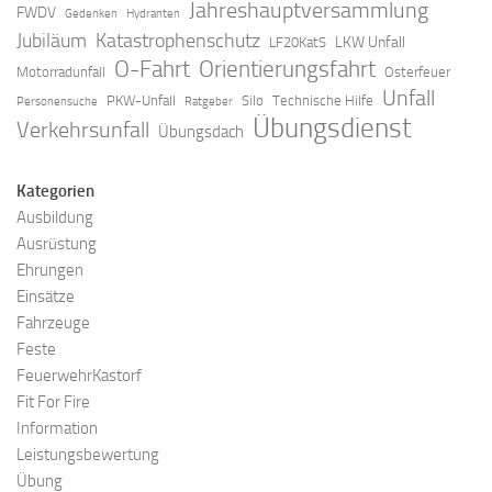
Jahreshauptversammlung
FWDV
Gedenken
Hydranten
Jubiläum
Katastrophenschutz
LKW Unfall
LF20KatS
O-Fahrt
Orientierungsfahrt
Motorradunfall
Osterfeuer
Unfall
PKW-Unfall
Silo
Technische Hilfe
Personensuche
Ratgeber
Übungsdienst
Verkehrsunfall
Übungsdach
Kategorien
Ausbildung
Ausrüstung
Ehrungen
Einsätze
Fahrzeuge
Feste
FeuerwehrKastorf
Fit For Fire
Information
Leistungsbewertung
Übung