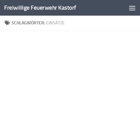
Freiwillige Feuerwehr Kastorf
Zum Inhalt springen
SCHLAGWÖRTER:
EINSÄTZE