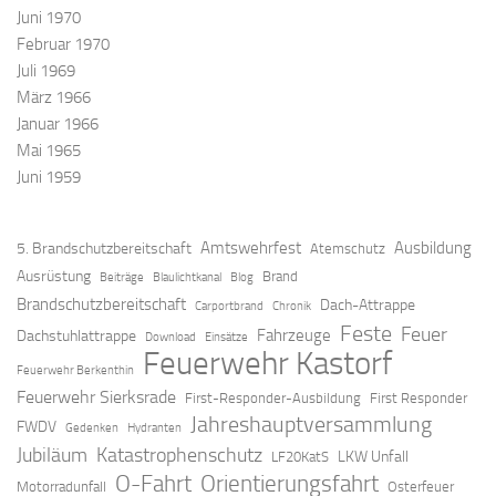
Juni 1970
Februar 1970
Juli 1969
März 1966
Januar 1966
Mai 1965
Juni 1959
Amtswehrfest
Ausbildung
5. Brandschutzbereitschaft
Atemschutz
Ausrüstung
Brand
Beiträge
Blaulichtkanal
Blog
Brandschutzbereitschaft
Dach-Attrappe
Carportbrand
Chronik
Feste
Feuer
Fahrzeuge
Dachstuhlattrappe
Download
Einsätze
Feuerwehr Kastorf
Feuerwehr Berkenthin
Feuerwehr Sierksrade
First-Responder-Ausbildung
First Responder
Jahreshauptversammlung
FWDV
Gedenken
Hydranten
Jubiläum
Katastrophenschutz
LKW Unfall
LF20KatS
O-Fahrt
Orientierungsfahrt
Motorradunfall
Osterfeuer