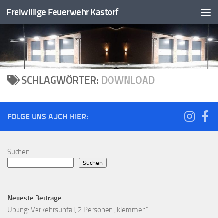
Freiwillige Feuerwehr Kastorf
Zum Inhalt springen
SCHLAGWÖRTER:
DOWNLOAD
FOLGE UNS AUCH HIER:
Suchen
Suchen
Neueste Beiträge
Übung: Verkehrsunfall, 2 Personen „klemmen“