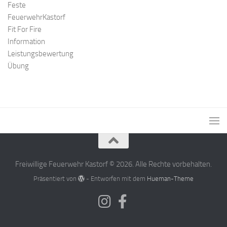
Feste
FeuerwehrKastorf
Fit For Fire
Information
Leistungsbewertung
Übung
Freiwillige Feuerwehr Kastorf © 2026. Alle Rechte vorbehalten.
Präsentiert von
- Entworfen mit dem
Hueman-Theme