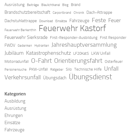
Ausrüstung
Brand
Beiträge
Blaulichtkanal
Blog
Brandschutzbereitschaft
Dach-Attrappe
Carportbrand
Chronik
Feste
Feuer
Fahrzeuge
Dachstuhlattrappe
Download
Einsätze
Feuerwehr Kastorf
Feuerwehr Berkenthin
Feuerwehr Sierksrade
First-Responder-Ausbildung
First Responder
Jahreshauptversammlung
FWDV
Gedenken
Hydranten
Jubiläum
Katastrophenschutz
LKW Unfall
LF20KatS
O-Fahrt
Orientierungsfahrt
Motorradunfall
Osterfeuer
Unfall
PKW-Unfall
Silo
Technische Hilfe
Personensuche
Ratgeber
Übungsdienst
Verkehrsunfall
Übungsdach
Kategorien
Ausbildung
Ausrüstung
Ehrungen
Einsätze
Fahrzeuge