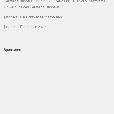
Gerätehausanbau 1991/1992 - Freiwillige Feuerwehr Kastorf
zu
Einweihung des Gerätehausanbaus
Justine
zu
Blaulichtwasser nachfüllen
Justine
zu
Dienstplan 2023
Sponsoren