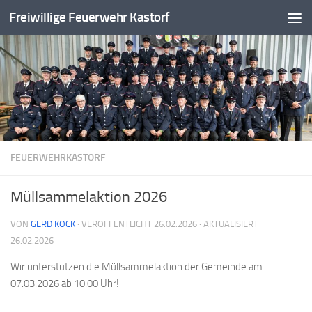
Freiwillige Feuerwehr Kastorf
Zum Inhalt springen
FEUERWEHRKASTORF
Müllsammelaktion 2026
VON
GERD KOCK
· VERÖFFENTLICHT
26.02.2026
· AKTUALISIERT
26.02.2026
Wir unterstützen die Müllsammelaktion der Gemeinde am
07.03.2026 ab 10:00 Uhr!