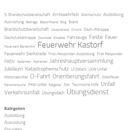
Amtswehrfest
Ausbildung
5. Brandschutzbereitschaft
Atemschutz
Ausrüstung
Brand
Beiträge
Blaulichtkanal
Blog
Brandschutzbereitschaft
Dach-Attrappe
Carportbrand
Chronik
Feste
Feuer
Fahrzeuge
Dachstuhlattrappe
Download
Einsätze
Feuerwehr Kastorf
Feuerwehr Berkenthin
Feuerwehr Sierksrade
First-Responder-Ausbildung
First Responder
Jahreshauptversammlung
FWDV
Gedenken
Hydranten
Jubiläum
Katastrophenschutz
LKW Unfall
LF20KatS
O-Fahrt
Orientierungsfahrt
Motorradunfall
Osterfeuer
Unfall
PKW-Unfall
Silo
Technische Hilfe
Personensuche
Ratgeber
Übungsdienst
Verkehrsunfall
Übungsdach
Kategorien
Ausbildung
Ausrüstung
Ehrungen