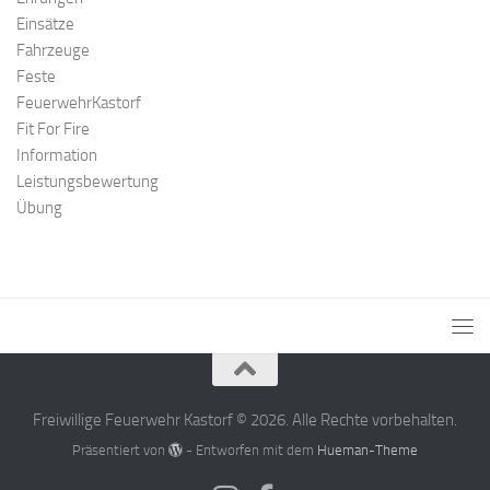
Einsätze
Fahrzeuge
Feste
FeuerwehrKastorf
Fit For Fire
Information
Leistungsbewertung
Übung
Freiwillige Feuerwehr Kastorf © 2026. Alle Rechte vorbehalten.
Präsentiert von
- Entworfen mit dem
Hueman-Theme