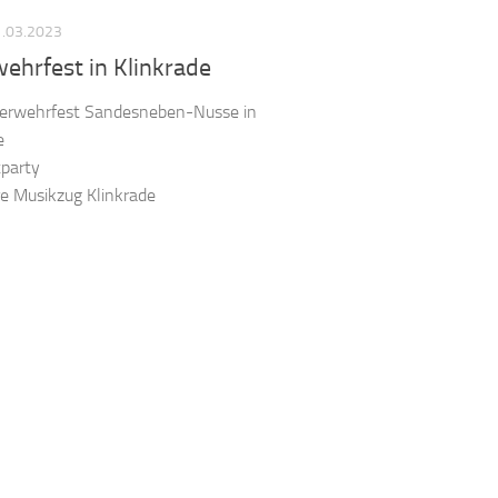
.03.2023
ehrfest in Klinkrade
erwehrfest Sandesneben-Nusse in
e
tparty
e Musikzug Klinkrade