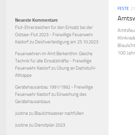
FESTE
21
Amtsw
Neueste Kommentare
Flut-Ehrenzeichen für den Einsatz bei der
Amtsfeu
Ostsee-Flut 2023 - Freiwillige Feuerwehr
Klinkrad
Kastorf
zu
Deichverteidigung am 25.10.2023
Blaulich
100 Jahr
Feuerwehren im Amt Berkenthin: Gleiche
Technik für alle Einsatzkräfte - Freiwillige
Feuerwehr Kastorf
zu
Übung an Dachstuhl-
Attrappe
Gerätehausanbau 1991/1992 - Freiwillige
Feuerwehr Kastorf
zu
Einweihung des
Gerätehausanbaus
Justine
zu
Blaulichtwasser nachfüllen
Justine
zu
Dienstplan 2023