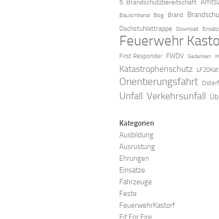
Amtsw
5. Brandschutzbereitschaft
Brandschu
Brand
Blaulichtkanal
Blog
Dachstuhlattrappe
Download
Einsät
Feuerwehr Kasto
FWDV
First Responder
Gedenken
H
Katastrophenschutz
LF20Kat
Orientierungsfahrt
Oster
Verkehrsunfall
Unfall
Üb
Kategorien
Ausbildung
Ausrüstung
Ehrungen
Einsätze
Fahrzeuge
Feste
FeuerwehrKastorf
Fit For Fire