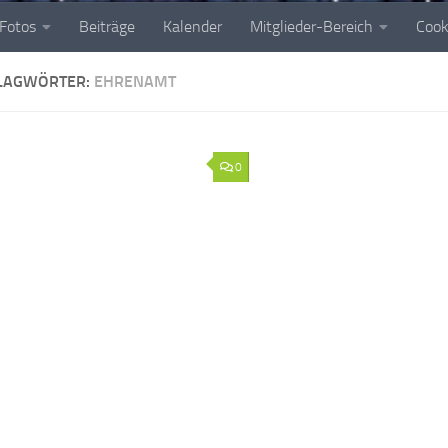
Fotos
Beiträge
Kalender
Mitglieder-Bereich
Cook
LAGWÖRTER:
EHRENAMT
0