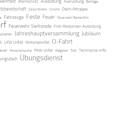
ehrfest
Ausbildung
Ausrüstung
Atemschutz
Beiträge
tzbereitschaft
Dach-Attrappe
Carportbrand
Chronik
Feste
Feuer
Fahrzeuge
ze
Feuerwehr Berkenthin
rf
Feuerwehr Sierksrade
First-Responder-Ausbildung
Jahreshauptversammlung
Jubiläum
ydranten
O-Fahrt
LKW Unfall
S
Motorradunfall
feuer
PKW-Unfall
Silo
Technische Hilfe
Personensuche
Ratgeber
Übungsdienst
ungsdach