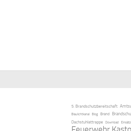
Amtsw
5. Brandschutzbereitschaft
Brandschu
Brand
Blaulichtkanal
Blog
Dachstuhlattrappe
Download
Einsät
Feuerwehr Kasto