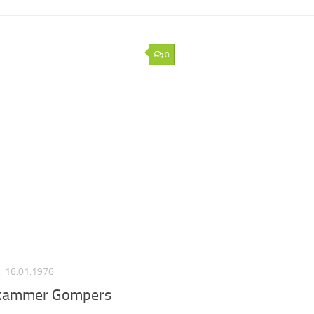
0
E
16.01.1976
kammer Gompers