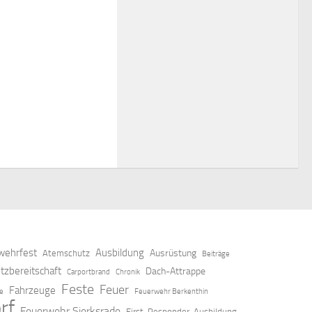
ehrfest
Ausbildung
Ausrüstung
Atemschutz
Beiträge
tzbereitschaft
Dach-Attrappe
Carportbrand
Chronik
Feste
Feuer
Fahrzeuge
ze
Feuerwehr Berkenthin
rf
Feuerwehr Sierksrade
First-Responder-Ausbildung