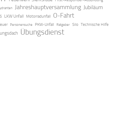
Jahreshauptversammlung
Jubiläum
ydranten
O-Fahrt
LKW Unfall
S
Motorradunfall
feuer
PKW-Unfall
Silo
Technische Hilfe
Personensuche
Ratgeber
Übungsdienst
ungsdach