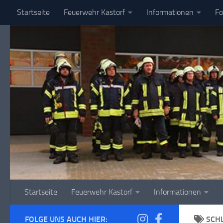
Startseite
Feuerwehr Kastorf
Informationen
Fo
Zum Inhalt springen
Startseite
Feuerwehr Kastorf
Informationen
FOLGE UNS AUCH HIER:
SCH