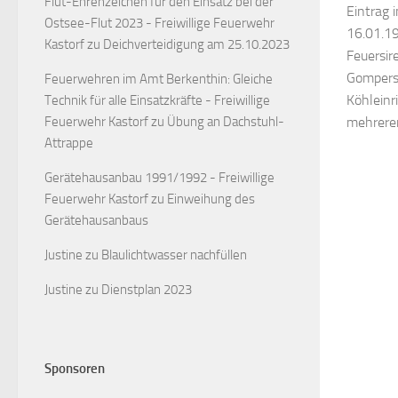
Flut-Ehrenzeichen für den Einsatz bei der
Eintrag 
Ostsee-Flut 2023 - Freiwillige Feuerwehr
16.01.19
Kastorf
zu
Deichverteidigung am 25.10.2023
Feuersir
Gompers 
Feuerwehren im Amt Berkenthin: Gleiche
Köhleinr
Technik für alle Einsatzkräfte - Freiwillige
mehrere
Feuerwehr Kastorf
zu
Übung an Dachstuhl-
Attrappe
Gerätehausanbau 1991/1992 - Freiwillige
Feuerwehr Kastorf
zu
Einweihung des
Gerätehausanbaus
Justine
zu
Blaulichtwasser nachfüllen
Justine
zu
Dienstplan 2023
Sponsoren