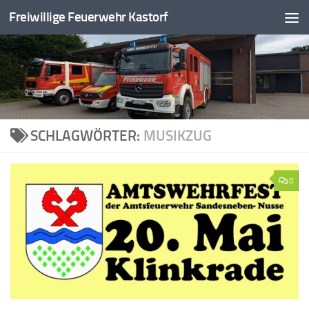
Freiwillige Feuerwehr Kastorf
Zum Inhalt springen
SCHLAGWÖRTER:
MUSIKZUG
0