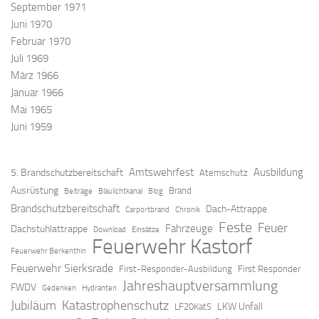
September 1971
Juni 1970
Februar 1970
Juli 1969
März 1966
Januar 1966
Mai 1965
Juni 1959
Amtswehrfest
Ausbildung
5. Brandschutzbereitschaft
Atemschutz
Ausrüstung
Brand
Beiträge
Blaulichtkanal
Blog
Brandschutzbereitschaft
Dach-Attrappe
Carportbrand
Chronik
Feste
Feuer
Fahrzeuge
Dachstuhlattrappe
Download
Einsätze
Feuerwehr Kastorf
Feuerwehr Berkenthin
Feuerwehr Sierksrade
First-Responder-Ausbildung
First Responder
Jahreshauptversammlung
FWDV
Gedenken
Hydranten
Jubiläum
Katastrophenschutz
LKW Unfall
LF20KatS