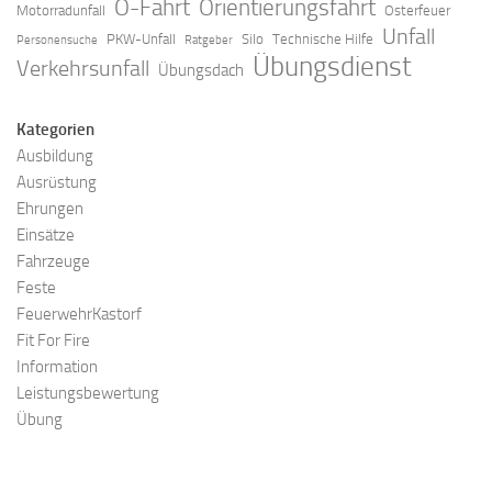
O-Fahrt
Orientierungsfahrt
Motorradunfall
Osterfeuer
Unfall
PKW-Unfall
Silo
Technische Hilfe
Personensuche
Ratgeber
Übungsdienst
Verkehrsunfall
Übungsdach
Kategorien
Ausbildung
Ausrüstung
Ehrungen
Einsätze
Fahrzeuge
Feste
FeuerwehrKastorf
Fit For Fire
Information
Leistungsbewertung
Übung