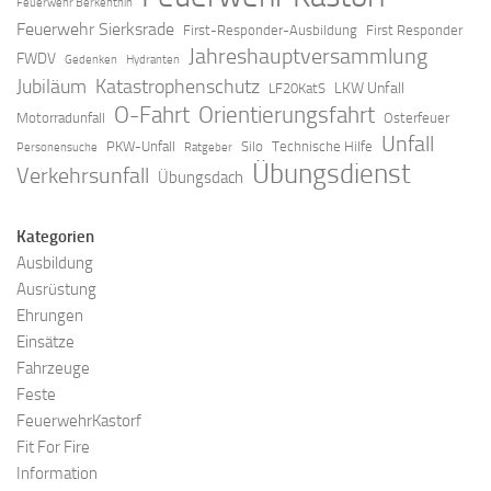
Feuerwehr Berkenthin
Feuerwehr Sierksrade
First-Responder-Ausbildung
First Responder
Jahreshauptversammlung
FWDV
Gedenken
Hydranten
Jubiläum
Katastrophenschutz
LKW Unfall
LF20KatS
O-Fahrt
Orientierungsfahrt
Motorradunfall
Osterfeuer
Unfall
PKW-Unfall
Silo
Technische Hilfe
Personensuche
Ratgeber
Übungsdienst
Verkehrsunfall
Übungsdach
Kategorien
Ausbildung
Ausrüstung
Ehrungen
Einsätze
Fahrzeuge
Feste
FeuerwehrKastorf
Fit For Fire
Information