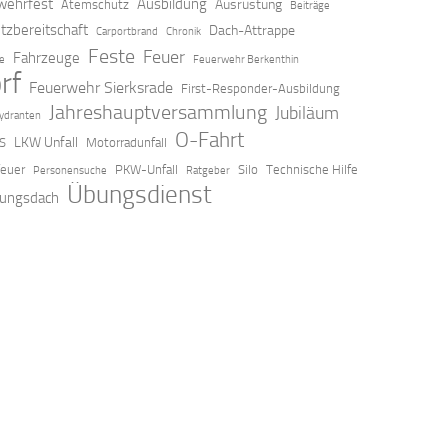
ehrfest
Ausbildung
Ausrüstung
Atemschutz
Beiträge
tzbereitschaft
Dach-Attrappe
Carportbrand
Chronik
Feste
Feuer
Fahrzeuge
ze
Feuerwehr Berkenthin
rf
Feuerwehr Sierksrade
First-Responder-Ausbildung
Jahreshauptversammlung
Jubiläum
ydranten
O-Fahrt
LKW Unfall
S
Motorradunfall
feuer
PKW-Unfall
Silo
Technische Hilfe
Personensuche
Ratgeber
Übungsdienst
ungsdach