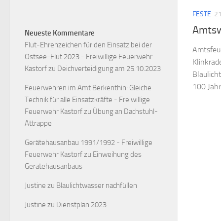
FESTE
21
Amtsw
Neueste Kommentare
Flut-Ehrenzeichen für den Einsatz bei der
Amtsfeu
Ostsee-Flut 2023 - Freiwillige Feuerwehr
Klinkrad
Kastorf
zu
Deichverteidigung am 25.10.2023
Blaulich
100 Jahr
Feuerwehren im Amt Berkenthin: Gleiche
Technik für alle Einsatzkräfte - Freiwillige
Feuerwehr Kastorf
zu
Übung an Dachstuhl-
Attrappe
Gerätehausanbau 1991/1992 - Freiwillige
Feuerwehr Kastorf
zu
Einweihung des
Gerätehausanbaus
Justine
zu
Blaulichtwasser nachfüllen
Justine
zu
Dienstplan 2023