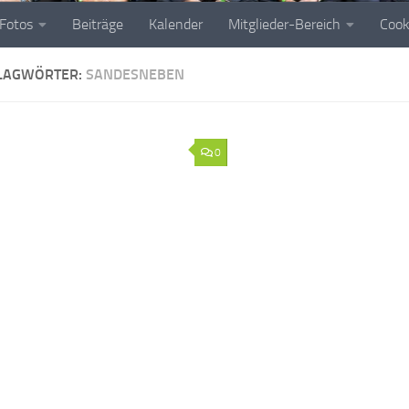
Fotos
Beiträge
Kalender
Mitglieder-Bereich
Cook
LAGWÖRTER:
SANDESNEBEN
0