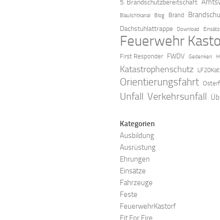
Amtsw
5. Brandschutzbereitschaft
Brandschu
Brand
Blaulichtkanal
Blog
Dachstuhlattrappe
Download
Einsät
Feuerwehr Kasto
FWDV
First Responder
Gedenken
H
Katastrophenschutz
LF20Kat
Orientierungsfahrt
Oster
Verkehrsunfall
Unfall
Üb
Kategorien
Ausbildung
Ausrüstung
Ehrungen
Einsätze
Fahrzeuge
Feste
FeuerwehrKastorf
Fit For Fire