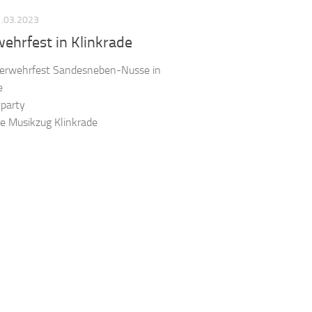
.03.2023
ehrfest in Klinkrade
erwehrfest Sandesneben-Nusse in
e
tparty
e Musikzug Klinkrade