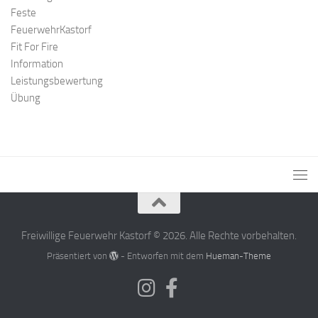
Feste
FeuerwehrKastorf
Fit For Fire
Information
Leistungsbewertung
Übung
Freiwillige Feuerwehr Kastorf © 2026. Alle Rechte vorbehalten.
Präsentiert von
- Entworfen mit dem
Hueman-Theme