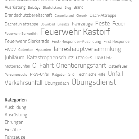
Ausrüstung
Brand
Beiträge
Blaulichtkanal
Blog
Brandschutzbereitschaft
Dach-Attrappe
Carportbrand
Chronik
Feste
Feuer
Fahrzeuge
Dachstuhlattrappe
Download
Einsätze
Feuerwehr Kastorf
Feuerwehr Berkenthin
Feuerwehr Sierksrade
First-Responder-Ausbildung
First Responder
Jahreshauptversammlung
FWDV
Gedenken
Hydranten
Jubiläum
Katastrophenschutz
LKW Unfall
LF20KatS
O-Fahrt
Orientierungsfahrt
Motorradunfall
Osterfeuer
Unfall
PKW-Unfall
Silo
Technische Hilfe
Personensuche
Ratgeber
Übungsdienst
Verkehrsunfall
Übungsdach
Kategorien
Ausbildung
Ausrüstung
Ehrungen
Einsätze
Fahrzeuge