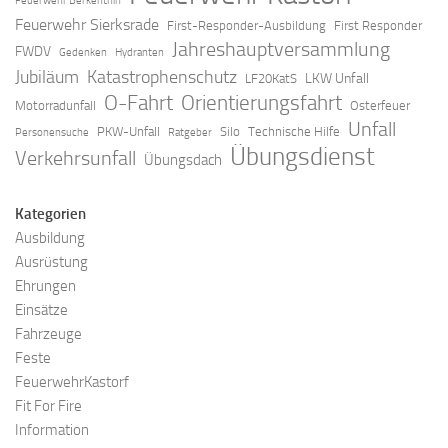
Feuerwehr Berkenthin
Feuerwehr Sierksrade
First-Responder-Ausbildung
First Responder
Jahreshauptversammlung
FWDV
Gedenken
Hydranten
Jubiläum
Katastrophenschutz
LKW Unfall
LF20KatS
O-Fahrt
Orientierungsfahrt
Motorradunfall
Osterfeuer
Unfall
PKW-Unfall
Silo
Technische Hilfe
Personensuche
Ratgeber
Übungsdienst
Verkehrsunfall
Übungsdach
Kategorien
Ausbildung
Ausrüstung
Ehrungen
Einsätze
Fahrzeuge
Feste
FeuerwehrKastorf
Fit For Fire
Information