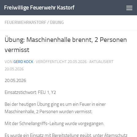
Freiwillige Feuerwehr Kastorf
Zum Inhalt springen
FEUERWEHRKASTORF
/
ÜBUNG
Übung: Maschinenhalle brennt, 2 Personen
vermisst
VON
GERD KOCK
· VERÖFFENTLICHT
20.05.2026
· AKTUALISIERT
20.05.2026
20.05.2026
Einsatzstichwort: FEU 1, Y2
Bei der heutigen Übung ging es um ein Feuer in einer
Maschinenhalle, 2 Personen wurden vermisst.
Mit der Schnellangriffs-Leitung wurde vorgegangen.
Es wurde ein Einsatz mit Bereitstellung geübt, unter Atemschutz