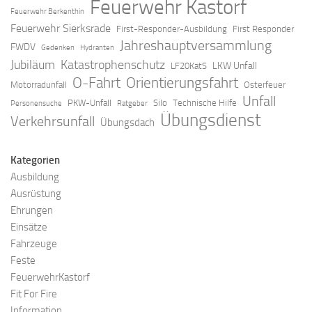
Feuerwehr Kastorf
Feuerwehr Berkenthin
Feuerwehr Sierksrade
First-Responder-Ausbildung
First Responder
Jahreshauptversammlung
FWDV
Gedenken
Hydranten
Jubiläum
Katastrophenschutz
LKW Unfall
LF20KatS
O-Fahrt
Orientierungsfahrt
Motorradunfall
Osterfeuer
Unfall
PKW-Unfall
Silo
Technische Hilfe
Personensuche
Ratgeber
Übungsdienst
Verkehrsunfall
Übungsdach
Kategorien
Ausbildung
Ausrüstung
Ehrungen
Einsätze
Fahrzeuge
Feste
FeuerwehrKastorf
Fit For Fire
Information