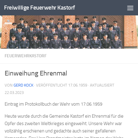
Freiwillige Feuerwehr Kastorf
Zum Inhalt springen
FEUERWEHRKASTORF
Einweihung Ehrenmal
VON
GERD KOCK
· VERÖFFENTLICHT
17.06.1959
· AKTUALISIERT
22.03.2023
Eintrag im Protokollbuch der Wehr vom 17.06.1959
Heute wurde durch die Gemeinde Kastorf ein Ehrenmal für die
Opfer des zweiten Weltkrieges eingeweiht. Unsere Wehr war
vollzählig erschienen und gedachte auch seiner gefallenen