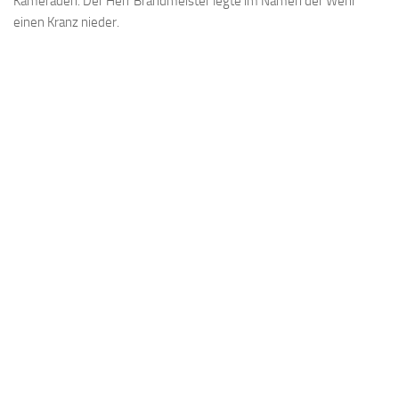
Kameraden. Der Herr Brandmeister legte im Namen der Wehr
einen Kranz nieder.